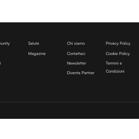
unity
Salute
Chi siamo
Privacy Policy
Magazine
Contattaci
Cookie Policy
i
Newsletter
Termini e
Condizioni
Diventa Partner
sito è protetto da reCAPTCHA e si applicano la
Privacy Policy
e
Termini di servizio
di
25 COCOON Srl | Via A. Calabiana 6, 20139 Milano | P.IVA 11299540960 | REA 25