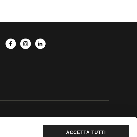
 Google.
ACCETTA TUTTI
92853