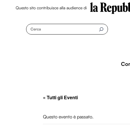
Questo sito contribuisce alla audience di
Skip
to
Cerca
content
Co
« Tutti gli Eventi
Questo evento è passato.