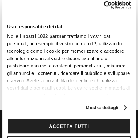
Uso responsabile dei dati
Noi e
i nostri 1022 partner
trattiamo i vostri dati
personali, ad esempio il vostro numero IP, utilizzando
LUOGO
tecnologie come i cookie per memorizzare e accedere
alle informazioni sul vostro dispositivo al fine di
Montalcino
pubblicare annunci e contenuti personalizzati, misurare
Montalcino
,
53024
Italy
+ Google Maps
gli annunci e i contenuti, ricercare il pubblico e sviluppare
i servizi. Avete la possibilità di scegliere chi utilizza i
vostri dati e per quali scopi. Le vostre scelte in materia di
privacy sono applicabili solo su questa proprietà digitale
in cui avete effettuato le vostre scelte. È possibile
Mostra dettagli
modificare o revocare il proprio consenso in qualsiasi
momento dalla Dichiarazione sui cookie o facendo clic
sull'icona di attivazione della privacy.
ACCETTA TUTTI