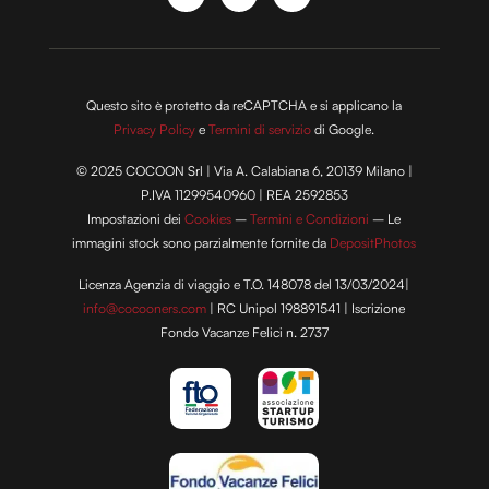
raccolto dal tuo utilizzo dei loro servizi.
Questo sito è protetto da reCAPTCHA e si applicano la
Privacy Policy
e
Termini di servizio
di Google.
© 2025 COCOON Srl | Via A. Calabiana 6, 20139 Milano |
P.IVA 11299540960 | REA 2592853
Impostazioni dei
Cookies
–
Termini e Condizioni
– Le
immagini stock sono parzialmente fornite da
DepositPhotos
Licenza Agenzia di viaggio e T.O. 148078 del 13/03/2024|
info@cocooners.com
| RC Unipol 198891541 | Iscrizione
Fondo Vacanze Felici n. 2737