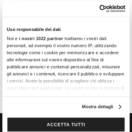
Uso responsabile dei dati
Noi e
i nostri 1022 partner
trattiamo i vostri dati
personali, ad esempio il vostro numero IP, utilizzando
LUOGO
tecnologie come i cookie per memorizzare e accedere
Piazza Ospitale, Lodi
alle informazioni sul vostro dispositivo al fine di
pubblicare annunci e contenuti personalizzati, misurare
Piazza Ospitale
gli annunci e i contenuti, ricercare il pubblico e sviluppare
Lodi
,
26900
Italy
+ Google Maps
i servizi. Avete la possibilità di scegliere chi utilizza i
vostri dati e per quali scopi. Le vostre scelte in materia di
privacy sono applicabili solo su questa proprietà digitale
in cui avete effettuato le vostre scelte. È possibile
Mostra dettagli
modificare o revocare il proprio consenso in qualsiasi
momento dalla Dichiarazione sui cookie o facendo clic
sull'icona di attivazione della privacy.
ACCETTA TUTTI