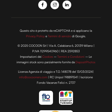
con altre informazioni che hai fornito loro o che hanno
raccolto dal tuo utilizzo dei loro servizi.
Questo sito è protetto da reCAPTCHA e si applicano la
Privacy Policy
e
Termini di servizio
di Google.
© 2025 COCOON Srl | Via A. Calabiana 6, 20139 Milano |
P.IVA 11299540960 | REA 2592853
Impostazioni dei
Cookies
–
Termini e Condizioni
– Le
immagini stock sono parzialmente fornite da
DepositPhotos
Licenza Agenzia di viaggio e T.O. 148078 del 13/03/2024|
info@cocooners.com
| RC Unipol 198891541 | Iscrizione
Fondo Vacanze Felici n. 2737