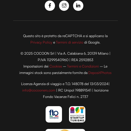
con altre informazioni che hai fornito loro o che hanno
raccolto dal tuo utilizzo dei loro servizi.
Questo sito è protetto da reCAPTCHA e si applicano la
Privacy Policy
e
Termini di servizio
di Google.
© 2025 COCOON Srl | Via A. Calabiana 6, 20139 Milano |
P.IVA 11299540960 | REA 2592853
Impostazioni dei
Cookies
–
Termini e Condizioni
– Le
immagini stock sono parzialmente fornite da
DepositPhotos
Licenza Agenzia di viaggio e T.O. 148078 del 13/03/2024|
info@cocooners.com
| RC Unipol 198891541 | Iscrizione
Fondo Vacanze Felici n. 2737