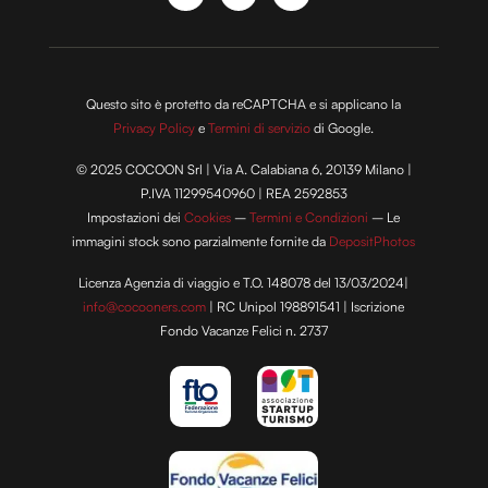
modificare o ritirare il tuo consenso in qualsiasi momento
dalla Dichiarazione sui cookie.
Utilizziamo i cookie per personalizzare contenuti ed
Questo sito è protetto da reCAPTCHA e si applicano la
annunci, per fornire funzionalità dei social media e per
Privacy Policy
e
Termini di servizio
di Google.
analizzare il nostro traffico. Condividiamo inoltre
informazioni sul modo in cui utilizzi il nostro sito con i
© 2025 COCOON Srl | Via A. Calabiana 6, 20139 Milano |
nostri partner che si occupano di analisi dei dati web,
P.IVA 11299540960 | REA 2592853
pubblicità e social media, i quali potrebbero combinarle
Impostazioni dei
Cookies
–
Termini e Condizioni
– Le
con altre informazioni che hai fornito loro o che hanno
immagini stock sono parzialmente fornite da
DepositPhotos
raccolto dal tuo utilizzo dei loro servizi.
Licenza Agenzia di viaggio e T.O. 148078 del 13/03/2024|
info@cocooners.com
| RC Unipol 198891541 | Iscrizione
Fondo Vacanze Felici n. 2737