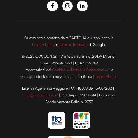
con altre informazioni che hai fornito loro o che hanno
raccolto dal tuo utilizzo dei loro servizi.
Questo sito è protetto da reCAPTCHA e si applicano la
Privacy Policy
e
Termini di servizio
di Google.
© 2025 COCOON Srl | Via A. Calabiana 6, 20139 Milano |
P.IVA 11299540960 | REA 2592853
Impostazioni dei
Cookies
–
Termini e Condizioni
– Le
immagini stock sono parzialmente fornite da
DepositPhotos
Licenza Agenzia di viaggio e T.O. 148078 del 13/03/2024|
info@cocooners.com
| RC Unipol 198891541 | Iscrizione
Fondo Vacanze Felici n. 2737