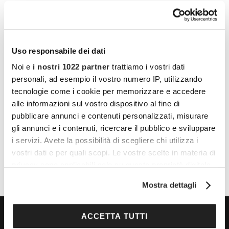
Uso responsabile dei dati
Noi e
i nostri 1022 partner
trattiamo i vostri dati
personali, ad esempio il vostro numero IP, utilizzando
LUOGO
tecnologie come i cookie per memorizzare e accedere
Largo Bellini, Novara
alle informazioni sul vostro dispositivo al fine di
pubblicare annunci e contenuti personalizzati, misurare
Largo Bellini
gli annunci e i contenuti, ricercare il pubblico e sviluppare
Novara
,
28100
Italy
+ Google Maps
i servizi. Avete la possibilità di scegliere chi utilizza i
vostri dati e per quali scopi. Le vostre scelte in materia di
privacy sono applicabili solo su questa proprietà digitale
in cui avete effettuato le vostre scelte. È possibile
Mostra dettagli
modificare o revocare il proprio consenso in qualsiasi
momento dalla Dichiarazione sui cookie o facendo clic
sull'icona di attivazione della privacy.
ACCETTA TUTTI