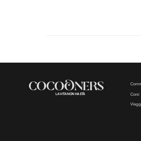
Comm
LA VITA NON HA ETÀ
Corsi
Viagg