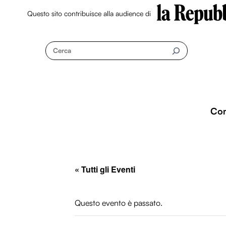
Questo sito contribuisce alla audience di
Skip
to
Cerca
content
Co
« Tutti gli Eventi
Questo evento è passato.