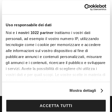
Uso responsabile dei dati
Noi e
i nostri 1022 partner
trattiamo i vostri dati
personali, ad esempio il vostro numero IP, utilizzando
LUOGO
tecnologie come i cookie per memorizzare e accedere
Pala Alpitour, Torino
alle informazioni sul vostro dispositivo al fine di
pubblicare annunci e contenuti personalizzati, misurare
Corso Sebastopoli, 123 Torino
gli annunci e i contenuti, ricercare il pubblico e sviluppare
Torino
,
10134
Italy
+ Google Maps
i servizi. Avete la possibilità di scegliere chi utilizza i
vostri dati e per quali scopi. Le vostre scelte in materia di
privacy sono applicabili solo su questa proprietà digitale
in cui avete effettuato le vostre scelte. È possibile
Mostra dettagli
modificare o revocare il proprio consenso in qualsiasi
momento dalla Dichiarazione sui cookie o facendo clic
sull'icona di attivazione della privacy.
ACCETTA TUTTI