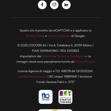
con altre informazioni che hai fornito loro o che hanno
raccolto dal tuo utilizzo dei loro servizi.
Questo sito è protetto da reCAPTCHA e si applicano la
Privacy Policy
e
Termini di servizio
di Google.
© 2025 COCOON Srl | Via A. Calabiana 6, 20139 Milano |
P.IVA 11299540960 | REA 2592853
Impostazioni dei
Cookies
–
Termini e Condizioni
– Le
immagini stock sono parzialmente fornite da
DepositPhotos
Licenza Agenzia di viaggio e T.O. 148078 del 13/03/2024|
info@cocooners.com
| RC Unipol 198891541 | Iscrizione
Fondo Vacanze Felici n. 2737