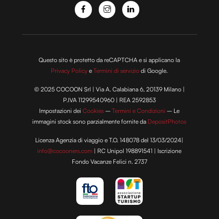
con altre informazioni che hai fornito loro o che hanno
raccolto dal tuo utilizzo dei loro servizi.
Questo sito è protetto da reCAPTCHA e si applicano la
Privacy Policy
e
Termini di servizio
di Google.
© 2025 COCOON Srl | Via A. Calabiana 6, 20139 Milano |
P.IVA 11299540960 | REA 2592853
Impostazioni dei
Cookies
–
Termini e Condizioni
– Le
immagini stock sono parzialmente fornite da
DepositPhotos
Licenza Agenzia di viaggio e T.O. 148078 del 13/03/2024|
info@cocooners.com
| RC Unipol 198891541 | Iscrizione
Fondo Vacanze Felici n. 2737