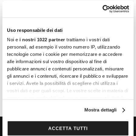
Uso responsabile dei dati
Noi e
i nostri 1022 partner
trattiamo i vostri dati
personali, ad esempio il vostro numero IP, utilizzando
LUOGO
tecnologie come i cookie per memorizzare e accedere
Piazza del Duomo, Catania
alle informazioni sul vostro dispositivo al fine di
pubblicare annunci e contenuti personalizzati, misurare
Piazza del Duomo
gli annunci e i contenuti, ricercare il pubblico e sviluppare
Catania
,
95100
Italy
+ Google Maps
i servizi. Avete la possibilità di scegliere chi utilizza i
vostri dati e per quali scopi. Le vostre scelte in materia di
privacy sono applicabili solo su questa proprietà digitale
in cui avete effettuato le vostre scelte. È possibile
Mostra dettagli
modificare o revocare il proprio consenso in qualsiasi
momento dalla Dichiarazione sui cookie o facendo clic
sull'icona di attivazione della privacy.
ACCETTA TUTTI