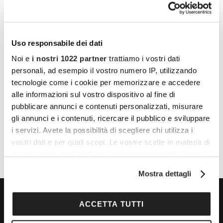
Uso responsabile dei dati
Noi e
i nostri 1022 partner
trattiamo i vostri dati
personali, ad esempio il vostro numero IP, utilizzando
LUOGO
tecnologie come i cookie per memorizzare e accedere
alle informazioni sul vostro dispositivo al fine di
Piazza Papa Pio XI, 2
pubblicare annunci e contenuti personalizzati, misurare
Italia
+ Google Maps
gli annunci e i contenuti, ricercare il pubblico e sviluppare
i servizi. Avete la possibilità di scegliere chi utilizza i
vostri dati e per quali scopi. Le vostre scelte in materia di
privacy sono applicabili solo su questa proprietà digitale
in cui avete effettuato le vostre scelte. È possibile
Mostra dettagli
modificare o revocare il proprio consenso in qualsiasi
momento dalla Dichiarazione sui cookie o facendo clic
sull'icona di attivazione della privacy.
ACCETTA TUTTI