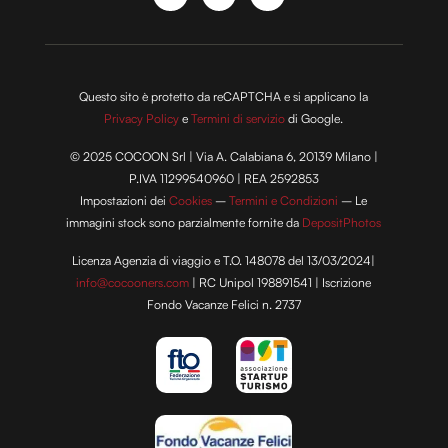
raccolto dal tuo utilizzo dei loro servizi.
Questo sito è protetto da reCAPTCHA e si applicano la
Privacy Policy
e
Termini di servizio
di Google.
© 2025 COCOON Srl | Via A. Calabiana 6, 20139 Milano |
P.IVA 11299540960 | REA 2592853
Impostazioni dei
Cookies
–
Termini e Condizioni
– Le
immagini stock sono parzialmente fornite da
DepositPhotos
Licenza Agenzia di viaggio e T.O. 148078 del 13/03/2024|
info@cocooners.com
| RC Unipol 198891541 | Iscrizione
Fondo Vacanze Felici n. 2737