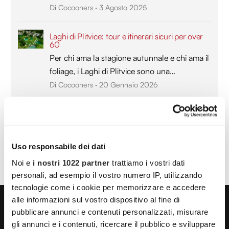
Di Cocooners
·
3 Agosto 2025
Laghi di Plitvice: tour e itinerari sicuri per over
60
Per chi ama la stagione autunnale e chi ama il
foliage, i Laghi di Plitvice sono una…
Di Cocooners
·
20 Gennaio 2026
Marsaxlokk: guida al mercato domenicale più
famoso dell’isola
Di Cocooners
·
4 Dicembre 2025
Uso responsabile dei dati
Noi e
i nostri 1022 partner
trattiamo i vostri dati
Visualizza (22) di più
personali, ad esempio il vostro numero IP, utilizzando
tecnologie come i cookie per memorizzare e accedere
alle informazioni sul vostro dispositivo al fine di
pubblicare annunci e contenuti personalizzati, misurare
Community
gli annunci e i contenuti, ricercare il pubblico e sviluppare