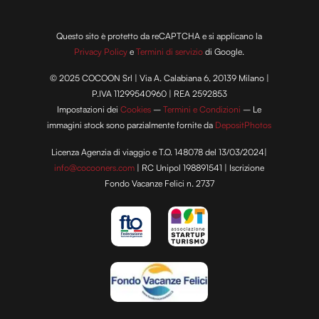
dalla Dichiarazione sui cookie.
Questo sito è protetto da reCAPTCHA e si applicano la
Utilizziamo i cookie per personalizzare contenuti ed
Privacy Policy
e
Termini di servizio
di Google.
annunci, per fornire funzionalità dei social media e per
analizzare il nostro traffico. Condividiamo inoltre
© 2025 COCOON Srl | Via A. Calabiana 6, 20139 Milano |
informazioni sul modo in cui utilizzi il nostro sito con i
P.IVA 11299540960 | REA 2592853
nostri partner che si occupano di analisi dei dati web,
Impostazioni dei
Cookies
–
Termini e Condizioni
– Le
pubblicità e social media, i quali potrebbero combinarle
immagini stock sono parzialmente fornite da
DepositPhotos
con altre informazioni che hai fornito loro o che hanno
Licenza Agenzia di viaggio e T.O. 148078 del 13/03/2024|
raccolto dal tuo utilizzo dei loro servizi.
info@cocooners.com
| RC Unipol 198891541 | Iscrizione
Fondo Vacanze Felici n. 2737