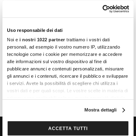
Uso responsabile dei dati
Noi e
i nostri 1022 partner
trattiamo i vostri dati
personali, ad esempio il vostro numero IP, utilizzando
LUOGO
tecnologie come i cookie per memorizzare e accedere
Palazzo Braschi
alle informazioni sul vostro dispositivo al fine di
pubblicare annunci e contenuti personalizzati, misurare
Piazza Dan Pantaleo, 10
gli annunci e i contenuti, ricercare il pubblico e sviluppare
Roma
,
Italy
+ Google Maps
i servizi. Avete la possibilità di scegliere chi utilizza i
vostri dati e per quali scopi. Le vostre scelte in materia di
privacy sono applicabili solo su questa proprietà digitale
in cui avete effettuato le vostre scelte. È possibile
Mostra dettagli
modificare o revocare il proprio consenso in qualsiasi
momento dalla Dichiarazione sui cookie o facendo clic
sull'icona di attivazione della privacy.
ACCETTA TUTTI