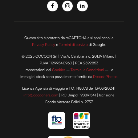
con altre informazioni che hai fornito loro o che hanno
raccolto dal tuo utilizzo dei loro servizi.
Questo sito è protetto da reCAPTCHA e si applicano la
Privacy Policy
e
Termini di servizio
di Google.
© 2025 COCOON Srl | Via A. Calabiana 6, 20139 Milano |
P.IVA 11299540960 | REA 2592853
Impostazioni dei
Cookies
–
Termini e Condizioni
– Le
immagini stock sono parzialmente fornite da
DepositPhotos
Licenza Agenzia di viaggio e T.O. 148078 del 13/03/2024|
info@cocooners.com
| RC Unipol 198891541 | Iscrizione
Fondo Vacanze Felici n. 2737