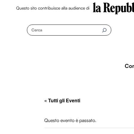
Questo sito contribuisce alla audience di
Skip
to
Cerca
content
Co
« Tutti gli Eventi
Questo evento è passato.