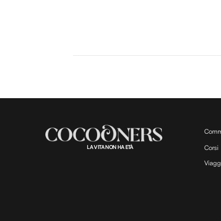
Comm
LA VITA NON HA ETÀ
Corsi
Viagg