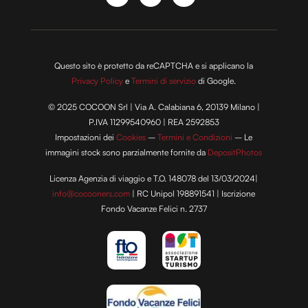
modificare o ritirare il tuo consenso in qualsiasi momento
dalla Dichiarazione sui cookie.
Utilizziamo i cookie per personalizzare contenuti ed
Questo sito è protetto da reCAPTCHA e si applicano la
annunci, per fornire funzionalità dei social media e per
Privacy Policy
e
Termini di servizio
di Google.
analizzare il nostro traffico. Condividiamo inoltre
informazioni sul modo in cui utilizzi il nostro sito con i
© 2025 COCOON Srl | Via A. Calabiana 6, 20139 Milano |
nostri partner che si occupano di analisi dei dati web,
P.IVA 11299540960 | REA 2592853
pubblicità e social media, i quali potrebbero combinarle
Impostazioni dei
Cookies
–
Termini e Condizioni
– Le
con altre informazioni che hai fornito loro o che hanno
immagini stock sono parzialmente fornite da
DepositPhotos
raccolto dal tuo utilizzo dei loro servizi.
Licenza Agenzia di viaggio e T.O. 148078 del 13/03/2024|
info@cocooners.com
| RC Unipol 198891541 | Iscrizione
Fondo Vacanze Felici n. 2737