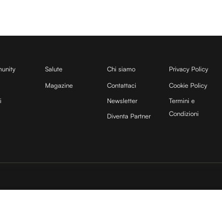
unity
Salute
Chi siamo
Privacy Policy
Magazine
Contattaci
Cookie Policy
i
Newsletter
Termini e
Condizioni
Diventa Partner
sito è protetto da reCAPTCHA e si applicano la
Privacy Policy
e
Termini di servizio
di
25 COCOON Srl | Via A. Calabiana 6, 20139 Milano | P.IVA 11299540960 | REA 25