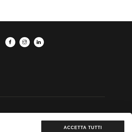
 Google.
ACCETTA TUTTI
92853