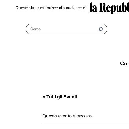
Questo sito contribuisce alla audience di
Skip
to
Cerca
content
Co
« Tutti gli Eventi
Questo evento è passato.