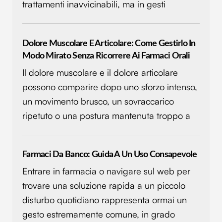
trattamenti inavvicinabili, ma in gesti
nostri partner che si occupano di analisi dei dati web,
pubblicità e social media, i quali potrebbero combinarle
con altre informazioni che hai fornito loro o che hanno
Dolore Muscolare E Articolare: Come Gestirlo In
raccolto dal tuo utilizzo dei loro servizi.
Modo Mirato Senza Ricorrere Ai Farmaci Orali
Il dolore muscolare e il dolore articolare
possono comparire dopo uno sforzo intenso,
un movimento brusco, un sovraccarico
ripetuto o una postura mantenuta troppo a
Farmaci Da Banco: Guida A Un Uso Consapevole
Entrare in farmacia o navigare sul web per
trovare una soluzione rapida a un piccolo
disturbo quotidiano rappresenta ormai un
gesto estremamente comune, in grado