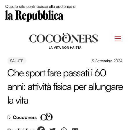
Close Me
Questo sito contribuisce alla audience di
Skip
to
Men
content
LA VITA NON HA ETÀ
SALUTE
9 Settembre 2024
Che sport fare passati i 60
anni: attività fisica per allungare
la vita
Di
Cocooners