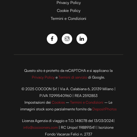
e
Privacy Policy
Cookie Policy
Termini e Condizioni
o
Questo sito è protetto da reCAPTCHA e si applicano la
Privacy Policy
e
Termini di servizio
di Google.
© 2025 COCOON Srl | Via A. Calabiana 6, 20139 Milano |
P.IVA 11299540960 | REA 2592853
Impostazioni dei
Cookies
–
Termini e Condizioni
– Le
immagini stock sono parzialmente fornite da
DepositPhotos
Licenza Agenzia di viaggio e T.O. 148078 del 13/03/2024|
info@cocooners.com
| RC Unipol 198891541 | Iscrizione
Fondo Vacanze Felici n. 2737