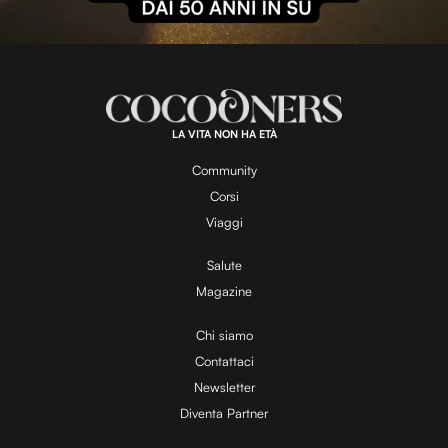
l
L
U
o
n
a
m
d
u
e
t
a
d
e
:
1
0
0
.
LA VITA NON HA ETÀ
0
y
0
%
Community
Corsi
V
Viaggi
Salute
Magazine
i
Chi siamo
Contattaci
d
Newsletter
Diventa Partner