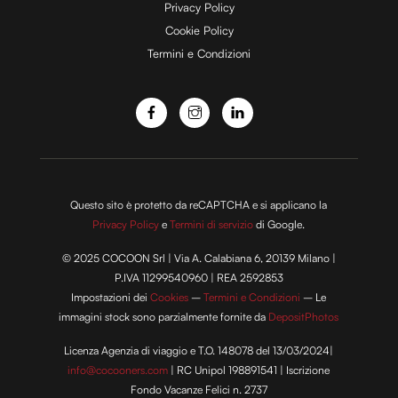
e
Privacy Policy
Cookie Policy
Termini e Condizioni
o
Questo sito è protetto da reCAPTCHA e si applicano la
Privacy Policy
e
Termini di servizio
di Google.
© 2025 COCOON Srl | Via A. Calabiana 6, 20139 Milano |
P.IVA 11299540960 | REA 2592853
Impostazioni dei
Cookies
–
Termini e Condizioni
– Le
immagini stock sono parzialmente fornite da
DepositPhotos
Licenza Agenzia di viaggio e T.O. 148078 del 13/03/2024|
info@cocooners.com
| RC Unipol 198891541 | Iscrizione
Fondo Vacanze Felici n. 2737