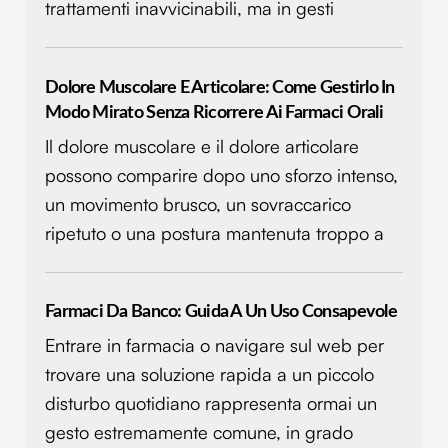
trattamenti inavvicinabili, ma in gesti
nostri partner che si occupano di analisi dei dati web,
pubblicità e social media, i quali potrebbero combinarle
con altre informazioni che hai fornito loro o che hanno
Dolore Muscolare E Articolare: Come Gestirlo In
raccolto dal tuo utilizzo dei loro servizi.
Modo Mirato Senza Ricorrere Ai Farmaci Orali
Il dolore muscolare e il dolore articolare
possono comparire dopo uno sforzo intenso,
un movimento brusco, un sovraccarico
ripetuto o una postura mantenuta troppo a
Farmaci Da Banco: Guida A Un Uso Consapevole
Entrare in farmacia o navigare sul web per
trovare una soluzione rapida a un piccolo
disturbo quotidiano rappresenta ormai un
gesto estremamente comune, in grado