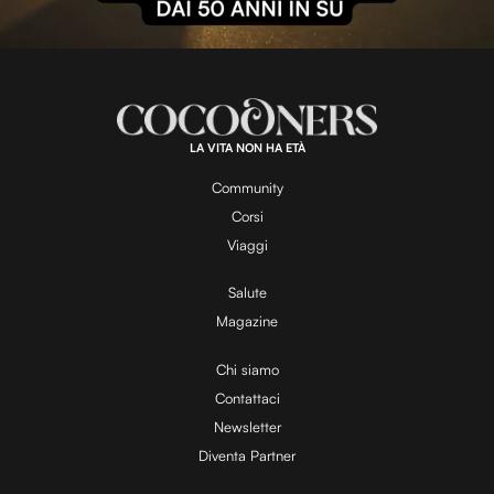
l
L
U
o
n
a
m
d
u
e
t
a
d
e
:
1
0
0
.
LA VITA NON HA ETÀ
0
y
0
%
Community
Corsi
V
Viaggi
Salute
Magazine
i
Chi siamo
Contattaci
d
Newsletter
Diventa Partner