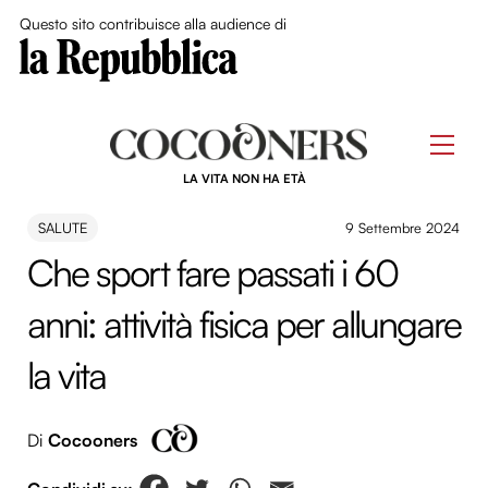
Close Me
Questo sito contribuisce alla audience di
Skip
to
Men
content
LA VITA NON HA ETÀ
SALUTE
9 Settembre 2024
Che sport fare passati i 60
anni: attività fisica per allungare
la vita
Di
Cocooners