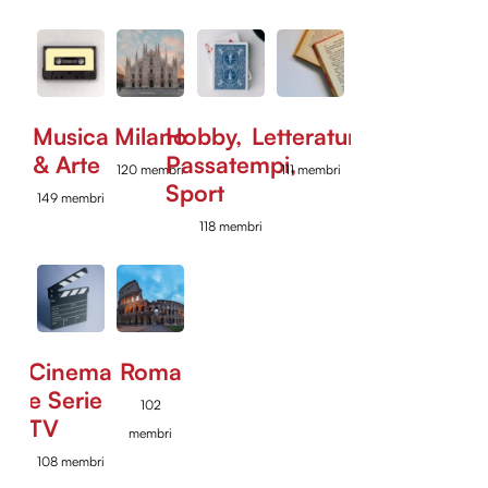
Musica
Milano
Hobby,
Letteratura
& Arte
Passatempi,
120 membri
111 membri
Sport
149 membri
118 membri
Cinema
Roma
e Serie
102
TV
membri
108 membri