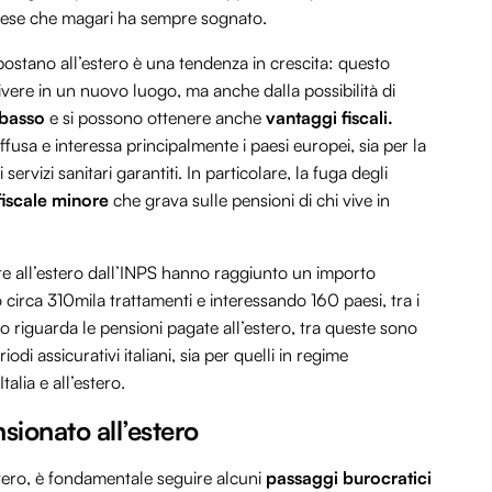
 paese che magari ha sempre sognato.
spostano all’estero è una tendenza in crescita: questo
vere in un nuovo luogo, ma anche dalla possibilità di
 basso
e si possono ottenere anche
vantaggi fiscali.
ffusa e interessa principalmente i paesi europei, sia per la
 i servizi sanitari garantiti. In particolare, la fuga degli
fiscale minore
che grava sulle pensioni di chi vive in
te all’estero dall’INPS hanno raggiunto un importo
 circa 310mila trattamenti e interessando 160 paesi, tra i
o riguarda le pensioni pagate all’estero, tra queste sono
iodi assicurativi italiani, sia per quelli in regime
talia e all’estero.
sionato all’estero
’estero, è fondamentale seguire alcuni
passaggi burocratici