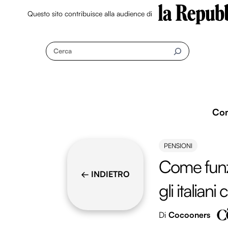
Questo sito contribuisce alla audience di
Skip
to
Cerca
content
Co
PENSIONI
Come funz
← INDIETRO
gli italiani
Di
Cocooners