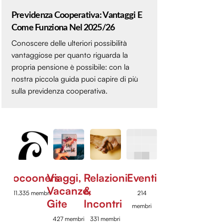
Previdenza Cooperativa: Vantaggi E
Come Funziona Nel 2025/26
Conoscere delle ulteriori possibilità
vantaggiose per quanto riguarda la
propria pensione è possibile: con la
nostra piccola guida puoi capire di più
sulla previdenza cooperativa.
Cocooners
Viaggi,
Relazioni
Eventi
Vacanze,
&
11.335 membri
214
Gite
Incontri
membri
427 membri
331 membri