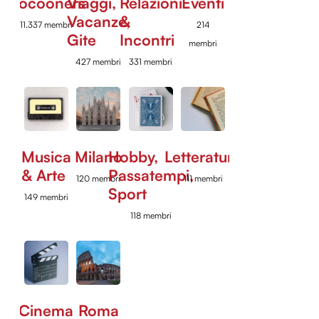
Cocooners
Viaggi,
Relazioni
Eventi
Vacanze,
&
11.337 membri
214
Gite
Incontri
membri
427 membri
331 membri
Musica
Milano
Hobby,
Letteratura
& Arte
Passatempi,
120 membri
111 membri
Sport
149 membri
118 membri
Cinema
Roma