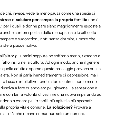
 c’è chi, invece, vede la menopausa come una specie di
 stesso di
salutare per sempre la propria fertilità
non è
vi per i quali le donne pare siano maggiormente esposte a
i anche i sintomi portati dalla menopausa e le difficoltà
vampate e sudorazioni, notti senza dormire, umore che
a sfera psicoemotiva.
all’altro: gli uomini seppure ne soffrano meno, riescono a
 fatto insito nella cultura. Ad ogni modo, anche il genere
 a quella adulta e spesso questo passaggio provoca quella
 età. Non si parla immediatamente di depressione, ma il
to fisico e intellettivo tende a fare sentire l’uomo meno
e riusciva a fare quando era più giovane. La sensazione è
rcare con tanta volontà di vestirne una nuova imparando ad
dono a essere più irritabili, più agitati e più spaesati:
della propria vita è comune.
La soluzione?
Provare a
lore all’età, che rimane comunque solo un numero.