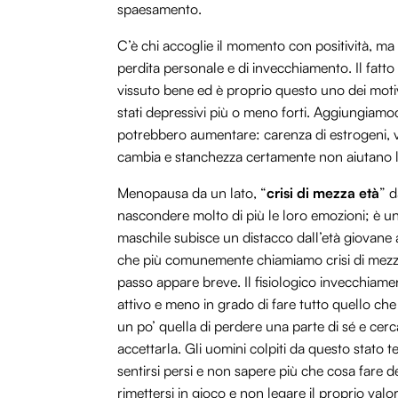
spaesamento.
C’è chi accoglie il momento con positività, ma
perdita personale e di invecchiamento. Il fatto
vissuto bene ed è proprio questo uno dei moti
stati depressivi più o meno forti. Aggiungiamoc
potrebbero aumentare: carenza di estrogeni, 
cambia e stanchezza certamente non aiutano l
Menopausa da un lato, “
crisi di mezza età
” d
nascondere molto di più le loro emozioni; è un
maschile subisce un distacco dall’età giovane
che più comunemente chiamiamo crisi di mezza
passo appare breve. Il fisiologico invecchiamen
attivo e meno in grado di fare tutto quello ch
un po’ quella di perdere una parte di sé e ce
accettarla. Gli uomini colpiti da questo stato ten
sentirsi persi e non sapere più che cosa fare 
rimettersi in gioco e non legare il proprio va