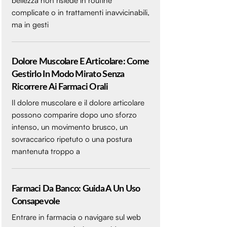
bellezza non risiede in routine
complicate o in trattamenti inavvicinabili,
ma in gesti
Dolore Muscolare E Articolare: Come
Gestirlo In Modo Mirato Senza
Ricorrere Ai Farmaci Orali
Il dolore muscolare e il dolore articolare
possono comparire dopo uno sforzo
intenso, un movimento brusco, un
sovraccarico ripetuto o una postura
mantenuta troppo a
Farmaci Da Banco: Guida A Un Uso
Consapevole
Entrare in farmacia o navigare sul web