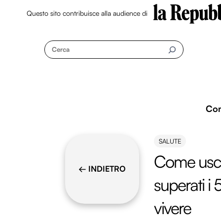
Questo sito contribuisce alla audience di
Skip
to
Cerca
content
Co
SALUTE
Come usci
← INDIETRO
superati i 
vivere