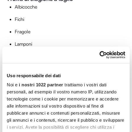
Albicocche
Fichi
Fragole
Lamponi
Anguria
Ciliegie
Uso responsabile dei dati
Amarene
Noi e
i nostri 1022 partner
trattiamo i vostri dati
personali, ad esempio il vostro numero IP, utilizzando
Melone
tecnologie come i cookie per memorizzare e accedere
Mirtilli
alle informazioni sul vostro dispositivo al fine di
pubblicare annunci e contenuti personalizzati, misurare
Pesche
gli annunci e i contenuti, ricercare il pubblico e sviluppare
i servizi. Avete la possibilità di scegliere chi utilizza i
Susine