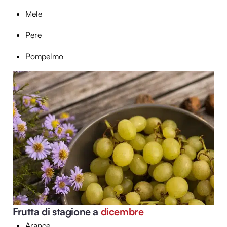
Mele
Pere
Pompelmo
Frutta di stagione a
dicembre
Arance