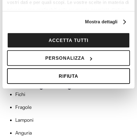
vostri dati e per quali scopi. Le vostre scelte in materia di
privacy sono applicabili solo su questa proprietà digitale
in cui avete effettuato le vostre scelte. È possibile
Mostra dettagli
modificare o revocare il proprio consenso in qualsiasi
momento dalla Dichiarazione sui cookie o facendo clic
sull'icona di attivazione della privacy.
ACCETTA TUTTI
Con il tuo consenso, vorremmo anche:
PERSONALIZZA
raccogliere informazioni sulla tua posizione
geografica, con un'approssimazione di qualche
RIFIUTA
metro,
Identificare il tuo dispositivo, scansionandolo
Frutta di stagione ad agosto
attivamente alla ricerca di caratteristiche specifiche
Fichi
(impronte digitali).
Fragole
Approfondisci come vengono elaborati i tuoi dati personali
e imposta le tue preferenze nella
sezione dettagli
. Puoi
Lamponi
modificare o ritirare il tuo consenso in qualsiasi momento
dalla Dichiarazione sui cookie.
Anguria