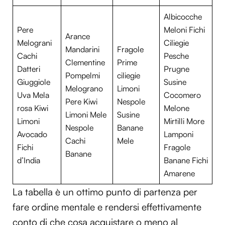
Albicocche
Pere
Meloni Fichi
Arance
Melograni
Ciliegie
Mandarini
Fragole
Cachi
Pesche
Clementine
Prime
Datteri
Prugne
Pompelmi
ciliegie
Giuggiole
Susine
Melograno
Limoni
Uva Mela
Cocomero
Pere Kiwi
Nespole
rosa Kiwi
Melone
Limoni Mele
Susine
Limoni
Mirtilli More
Nespole
Banane
Avocado
Lamponi
Cachi
Mele
Fichi
Fragole
Banane
d’India
Banane Fichi
Amarene
La tabella è un ottimo punto di partenza per
fare ordine mentale e rendersi effettivamente
conto di che cosa acquistare o meno al