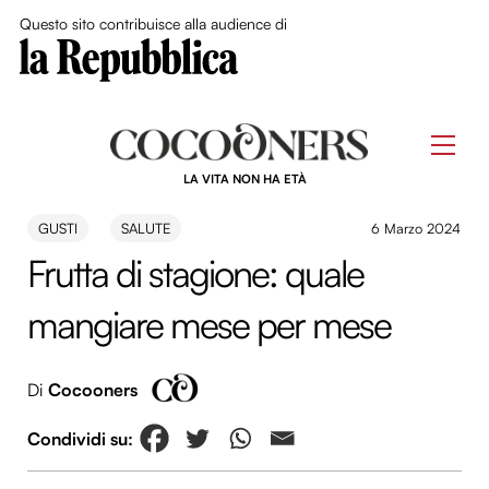
Close Me
Questo sito contribuisce alla audience di
Skip
to
Men
content
LA VITA NON HA ETÀ
GUSTI
SALUTE
6 Marzo 2024
Frutta di stagione: quale
mangiare mese per mese
Di
Cocooners