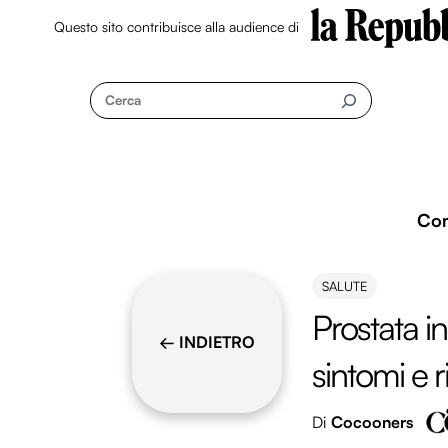
Questo sito contribuisce alla audience di
Skip
to
Cerca
content
Co
SALUTE
Prostata i
← INDIETRO
sintomi e 
Di
Cocooners