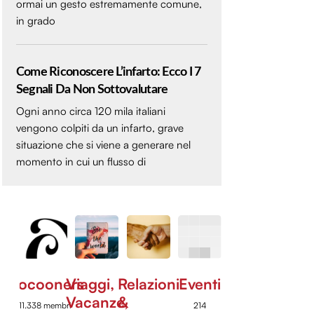
ormai un gesto estremamente comune,
in grado
Come Riconoscere L’infarto: Ecco I 7
Segnali Da Non Sottovalutare
Ogni anno circa 120 mila italiani
vengono colpiti da un infarto, grave
situazione che si viene a generare nel
momento in cui un flusso di
Cocooners
Viaggi,
Relazioni
Eventi
Vacanze,
&
11.338 membri
214