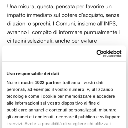
Una misura, questa, pensata per favorire un
impatto immediato sul potere d’acquisto, senza
dilazioni o sprechi. I Comuni, insieme all’INPS,
avranno il compito di informare puntualmente i
cittadini selezionati, anche per evitare
decadenze inconsapevoli.
Vuoi commentare l’articolo? Iscriviti
Uso responsabile dei dati
alla community e partecipa alla
Noi e
i nostri 1022 partner
trattiamo i vostri dati
discussione.
personali, ad esempio il vostro numero IP, utilizzando
tecnologie come i cookie per memorizzare e accedere
Cocooners è una community che aggrega
alle informazioni sul vostro dispositivo al fine di
persone appassionate, piene di interessi e
pubblicare annunci e contenuti personalizzati, misurare
gli annunci e i contenuti, ricercare il pubblico e sviluppare
gratitudine nei confronti della vita, per offrire
i servizi. Avete la possibilità di scegliere chi utilizza i
loro esperienze di socialità e risorse per vivere