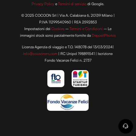
Privacy Policy
e
Termini di servizio
di Google.
© 2025 COCOON Srl | Via A. Calabiana 6, 20139 Milano |
P.IVA 11299540960 | REA 2592853
Impostazioni dei
Cookies
–
Termini e Condizioni
– Le
immagini stock sono parzialmente fornite da
DepositPhotos
Licenza Agenzia di viaggio e T.O. 148078 del 13/03/2024|
info@cocooners.com
| RC Unipol 198891541 | Iscrizione
Fondo Vacanze Felici n. 2737