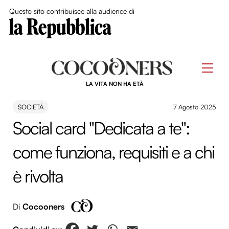
Close Me
Questo sito contribuisce alla audience di
Skip
to
Men
content
LA VITA NON HA ETÀ
SOCIETÀ
7 Agosto 2025
Social card "Dedicata a te":
come funziona, requisiti e a chi
è rivolta
Di
Cocooners