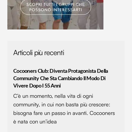
Utilizziamo i cookie per personalizzare contenuti ed
annunci, per fornire funzionalità dei social media e per
analizzare il nostro traffico. Condividiamo inoltre
informazioni sul modo in cui utilizzi il nostro sito con i
nostri partner che si occupano di analisi dei dati web,
pubblicità e social media, i quali potrebbero combinarle
con altre informazioni che hai fornito loro o che hanno
Articoli più recenti
raccolto dal tuo utilizzo dei loro servizi.
Cocooners Club: Diventa Protagonista Della
Community Che Sta Cambiando Il Modo Di
Vivere Dopo I 55 Anni
C’è un momento, nella vita di ogni
community, in cui non basta più crescere:
bisogna fare un passo in avanti. Cocooners
è nata con un’idea