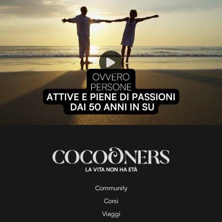
P
l
L
U
o
n
a
m
d
u
e
t
a
d
e
:
1
0
0
.
LA VITA NON HA ETÀ
0
y
0
%
Community
Corsi
Viaggi