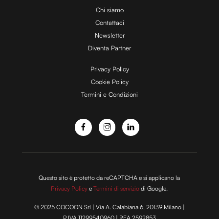
Chi siamo
Contattaci
d
Newsletter
Diventa Partner
e
Privacy Policy
Cookie Policy
Termini e Condizioni
o
Questo sito è protetto da reCAPTCHA e si applicano la
Privacy Policy
e
Termini di servizio
di Google.
© 2025 COCOON Srl | Via A. Calabiana 6, 20139 Milano |
P.IVA 11299540960 | REA 2592853