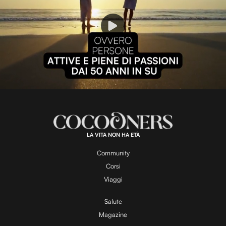
P
l
L
U
o
n
a
m
d
u
e
t
a
d
e
:
1
0
0
.
LA VITA NON HA ETÀ
0
y
0
%
Community
Corsi
V
Viaggi
Salute
Magazine
i