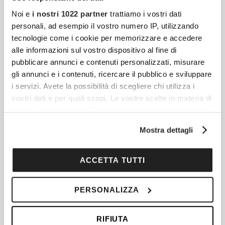
Noi e
i nostri 1022 partner
trattiamo i vostri dati
personali, ad esempio il vostro numero IP, utilizzando
tecnologie come i cookie per memorizzare e accedere
alle informazioni sul vostro dispositivo al fine di
pubblicare annunci e contenuti personalizzati, misurare
gli annunci e i contenuti, ricercare il pubblico e sviluppare
i servizi. Avete la possibilità di scegliere chi utilizza i
Articoli più recenti
vostri dati e per quali scopi. Le vostre scelte in materia di
privacy sono applicabili solo su questa proprietà digitale
in cui avete effettuato le vostre scelte. È possibile
Fibrosi E Tessuto Connettivo: Quando Il Corpo
Mostra dettagli
modificare o revocare il proprio consenso in qualsiasi
Reagisce Contro Se Stesso
momento dalla Dichiarazione sui cookie o facendo clic
Il tessuto connettivo è una delle strutture più
sull'icona di attivazione della privacy.
ACCETTA TUTTI
diffuse e decisive dell’organismo umano, ma
resta spesso meno conosciuto rispetto a
Con il tuo consenso, vorremmo anche:
PERSONALIZZA
muscoli, ossa, cuore o cervello.
raccogliere informazioni sulla tua posizione
geografica, con un'approssimazione di qualche
RIFIUTA
metro,