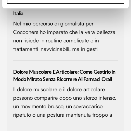
Identificare il tuo dispositivo, scansionandolo
Crema Alla Calendula: La Mia Prova Con Just
attivamente alla ricerca di caratteristiche specifiche
Italia
(impronte digitali).
Nel mio percorso di giornalista per
Approfondisci come vengono elaborati i tuoi dati personali
Cocooners ho imparato che la vera bellezza
e imposta le tue preferenze nella
sezione dettagli
. Puoi
non risiede in routine complicate o in
modificare o ritirare il tuo consenso in qualsiasi momento
dalla Dichiarazione sui cookie.
trattamenti inavvicinabili, ma in gesti
Utilizziamo i cookie per personalizzare contenuti ed
annunci, per fornire funzionalità dei social media e per
Dolore Muscolare E Articolare: Come Gestirlo In
analizzare il nostro traffico. Condividiamo inoltre
Modo Mirato Senza Ricorrere Ai Farmaci Orali
informazioni sul modo in cui utilizzi il nostro sito con i
Il dolore muscolare e il dolore articolare
nostri partner che si occupano di analisi dei dati web,
pubblicità e social media, i quali potrebbero combinarle
possono comparire dopo uno sforzo intenso,
con altre informazioni che hai fornito loro o che hanno
un movimento brusco, un sovraccarico
raccolto dal tuo utilizzo dei loro servizi.
ripetuto o una postura mantenuta troppo a