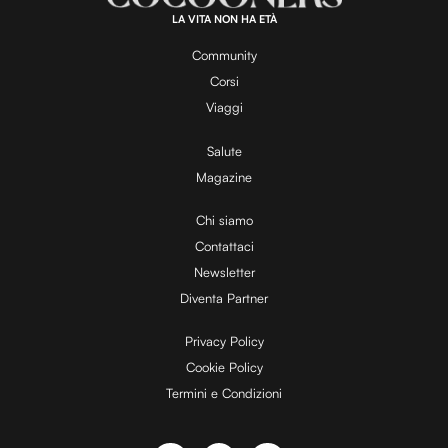
0
.
LA VITA NON HA ETÀ
0
y
0
%
Community
Corsi
V
Viaggi
Salute
Magazine
i
Chi siamo
Contattaci
d
Newsletter
Diventa Partner
e
Privacy Policy
Cookie Policy
Termini e Condizioni
o