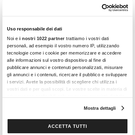
2024 sono anche le
unghie tridimensionali
, le
unghie dorate
, quelle completamente
opache
e quelle che di colori non ne vogliono sapere e
Uso responsabile dei dati
puntano tutto sulla
trasparenza
, sempre
Noi e
i nostri 1022 partner
trattiamo i vostri dati
raffinatissima. Le unghie diventano gioielli da
personali, ad esempio il vostro numero IP, utilizzando
sfoggiare, sia che siano coloratissime, sia che
tecnologie come i cookie per memorizzare e accedere
alle informazioni sul vostro dispositivo al fine di
siano semplici e corte: non fa differenza
pubblicare annunci e contenuti personalizzati, misurare
perché, quando una tendenza si sposa con la
gli annunci e i contenuti, ricercare il pubblico e sviluppare
propria persona, tutto è lecito, tutto diventa
i servizi. Avete la possibilità di scegliere chi utilizza i
parte integrante dello stile, unico e
vostri dati e per quali scopi. Le vostre scelte in materia di
privacy sono applicabili solo su questa proprietà digitale
consapevole.
in cui avete effettuato le vostre scelte. È possibile
Mostra dettagli
modificare o revocare il proprio consenso in qualsiasi
momento dalla Dichiarazione sui cookie o facendo clic
Vuoi commentare l’articolo? Iscriviti
sull'icona di attivazione della privacy.
ACCETTA TUTTI
alla community e partecipa alla