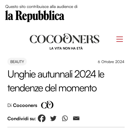
Close Me
Questo sito contribuisce alla audience di
Skip
to
Men
content
LA VITA NON HA ETÀ
BEAUTY
6 Ottobre 2024
Unghie autunnali 2024 le
tendenze del momento
Di
Cocooners