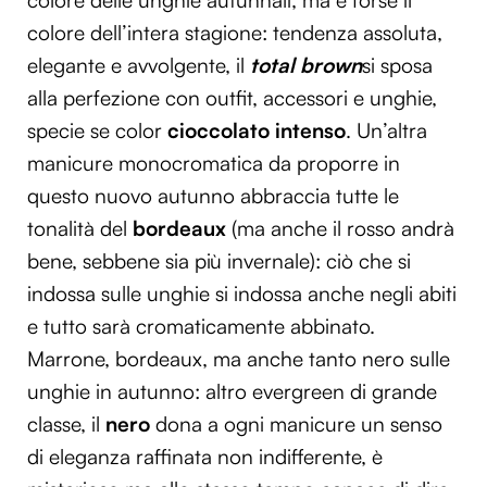
colore delle unghie autunnali, ma è forse il
colore dell’intera stagione: tendenza assoluta,
elegante e avvolgente, il
total brown
si sposa
alla perfezione con outfit, accessori e unghie,
specie se color
cioccolato intenso
. Un’altra
manicure monocromatica da proporre in
questo nuovo autunno abbraccia tutte le
tonalità del
bordeaux
(ma anche il rosso andrà
bene, sebbene sia più invernale): ciò che si
indossa sulle unghie si indossa anche negli abiti
e tutto sarà cromaticamente abbinato.
Marrone, bordeaux, ma anche tanto nero sulle
unghie in autunno: altro evergreen di grande
classe, il
nero
dona a ogni manicure un senso
di eleganza raffinata non indifferente, è