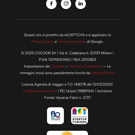
Questo sito è protetto da reCAPTCHA e si applicano la
Privacy Policy
e
Termini di servizio
di Google.
© 2025 COCOON Srl | Via A. Calabiana 6, 20139 Milano |
P.IVA 11299540960 | REA 2592853
Impostazioni dei
Cookies
–
Termini e Condizioni
– Le
immagini stock sono parzialmente fornite da
DepositPhotos
Licenza Agenzia di viaggio e T.O. 148078 del 13/03/2024|
info@cocooners.com
| RC Unipol 198891541 | Iscrizione
Fondo Vacanze Felici n. 2737