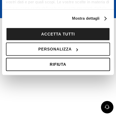
vostri dati e per quali scopi. Le vostre scelte in materia di
Scrivici su
privacy sono applicabili solo su questa proprietà digitale
Whatsapp
in cui avete effettuato le vostre scelte. È possibile
Mostra dettagli
modificare o revocare il proprio consenso in qualsiasi
momento dalla Dichiarazione sui cookie o facendo clic
sull'icona di attivazione della privacy.
ACCETTA TUTTI
Con il tuo consenso, vorremmo anche:
PERSONALIZZA
raccogliere informazioni sulla tua posizione
geografica, con un'approssimazione di qualche
RIFIUTA
metro,
Identificare il tuo dispositivo, scansionandolo
attivamente alla ricerca di caratteristiche specifiche
(impronte digitali).
Approfondisci come vengono elaborati i tuoi dati personali
e imposta le tue preferenze nella
sezione dettagli
. Puoi
modificare o ritirare il tuo consenso in qualsiasi momento
dalla Dichiarazione sui cookie.