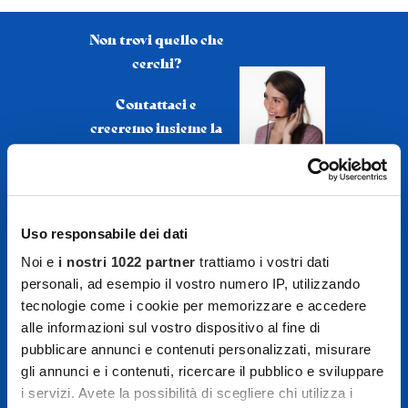
Skip
Non trovi quello che
to
cerchi?
content
Contattaci e
creeremo insieme la
tua esperienza
personalizzata
In solitaria, in coppia, in
Uso responsabile dei dati
famiglia, tra amici, in
gruppo…
Noi e
i nostri 1022 partner
trattiamo i vostri dati
personali, ad esempio il vostro numero IP, utilizzando
Lasciati ispirare e
tecnologie come i cookie per memorizzare e accedere
troveremo quello che fa
alle informazioni sul vostro dispositivo al fine di
pubblicare annunci e contenuti personalizzati, misurare
per te.
gli annunci e i contenuti, ricercare il pubblico e sviluppare
Contattaci
i servizi. Avete la possibilità di scegliere chi utilizza i