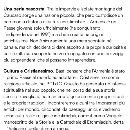
Una perla nascosta.
Tra le impervie e isolate montagne del
Caucaso sorge una nazione piccola, che però custodisce un
patrimonio di storia e cultura inestimabile. L’Armenia è un
Paese giovane solo ufficialmente (ha conquistato
l’indipendenza nel 1991) ma che in realtà ha origini
antichissime. Non è sicuramente una meta scontata né
banale, ma chi deciderà di dare ascolto alla propria curiosità e
partire alla sua scoperta ne verrà ripagato con uno dei viaggi
più sorprendenti che si possano intraprendere.
Cultura e Cristianesimo.
Basti pensare che l’Armenia è stato
il primo Paese al mondo ad adottare il Cristianesimo come
religione ufficiale, nel 301 d.C. Questo ha generato un’intensa
spiritualità nel suo popolo, che nel corso della sua storia
spesso travagliata, ha mantenuto gelosamente i propri rituali
e le proprie tradizioni. Incontreremo alcuni tra i monasteri più
antichi del mondo, circondati da paesaggi unici, e vedremo
icone culturali e religiose inestimabili, come il primo Vangelo
manoscritto della Storia e la Cattedrale di Etchmiadzin, detta
il “Vaticano” della chiesa armena.