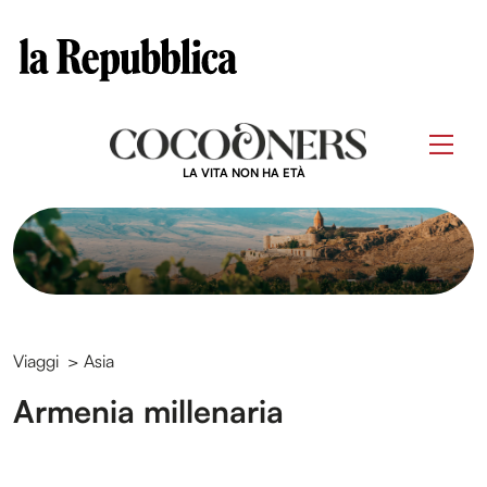
Clos
Questo sito contribuisce alla audience di
Skip
to
Men
content
LA VITA NON HA ETÀ
Viaggi
>
Asia
Armenia millenaria