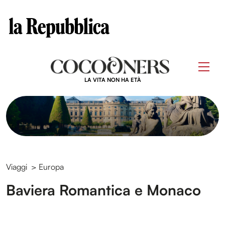
Clos
Questo sito contribuisce alla audience di
Skip
to
Men
content
LA VITA NON HA ETÀ
Viaggi
>
Europa
Baviera Romantica e Monaco