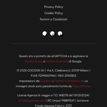
Privacy Policy
Cookie Policy
Termini e Condizioni
Questo sito è protetto da reCAPTCHA e si applicano la
Privacy Policy
e
Termini di servizio
di Google.
© 2025 COCOON Srl | Via A. Calabiana 6, 20139 Milano |
P.IVA 11299540960 | REA 2592853
Impostazioni dei
Cookies
–
Termini e Condizioni
– Le
immagini stock sono parzialmente fornite da
DepositPhotos
Licenza Agenzia di viaggio e T.O. 148078 del 13/03/2024|
info@cocooners.com
| RC Unipol 198891541 | Iscrizione
Fondo Vacanze Felici n. 2737