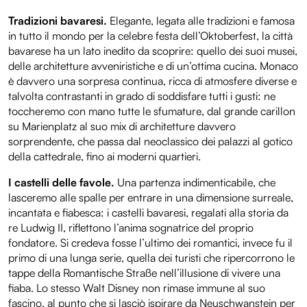
Tradizioni bavaresi.
Elegante, legata alle tradizioni e famosa
in tutto il mondo per la celebre festa dell’Oktoberfest, la città
bavarese ha un lato inedito da scoprire: quello dei suoi musei,
delle architetture avveniristiche e di un’ottima cucina. Monaco
è davvero una sorpresa continua, ricca di atmosfere diverse e
talvolta contrastanti in grado di soddisfare tutti i gusti: ne
toccheremo con mano tutte le sfumature, dal grande carillon
su Marienplatz al suo mix di architetture davvero
sorprendente, che passa dal neoclassico dei palazzi al gotico
della cattedrale, fino ai moderni quartieri.
I castelli delle favole.
Una partenza indimenticabile, che
lasceremo alle spalle per entrare in una dimensione surreale,
incantata e fiabesca: i castelli bavaresi, regalati alla storia da
re Ludwig II, riflettono l’anima sognatrice del proprio
fondatore. Si credeva fosse l’ultimo dei romantici, invece fu il
primo di una lunga serie, quella dei turisti che ripercorrono le
tappe della Romantische Straße nell’illusione di vivere una
fiaba. Lo stesso Walt Disney non rimase immune al suo
fascino, al punto che si lasciò ispirare da Neuschwanstein per