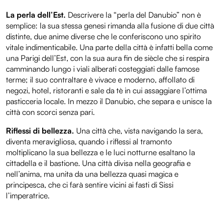
La perla dell’Est.
Descrivere la “perla del Danubio” non è
semplice: la sua stessa genesi rimanda alla fusione di due città
distinte, due anime diverse che le conferiscono uno spirito
vitale indimenticabile. Una parte della città è infatti bella come
una Parigi dell’Est, con la sua aura fin de siècle che si respira
camminando lungo i viali alberati costeggiati dalle famose
terme; il suo contraltare è vivace e moderno, affollato di
negozi, hotel, ristoranti e sale da tè in cui assaggiare l’ottima
pasticceria locale. In mezzo il Danubio, che separa e unisce la
città con scorci senza pari.
Riflessi di bellezza.
Una città che, vista navigando la sera,
diventa meravigliosa, quando i riflessi al tramonto
moltiplicano la sua bellezza e le luci notturne esaltano la
cittadella e il bastione. Una città divisa nella geografia e
nell’anima, ma unita da una bellezza quasi magica e
principesca, che ci farà sentire vicini ai fasti di Sissi
l’imperatrice.