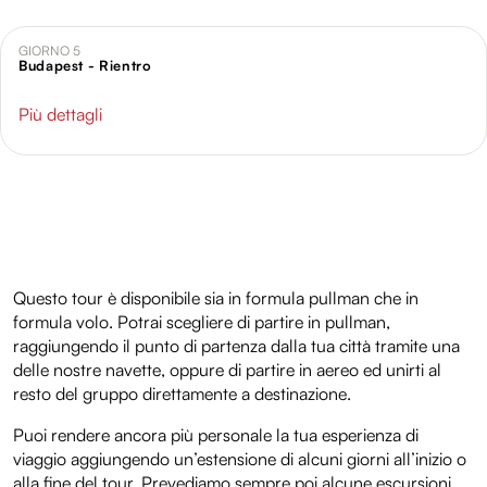
analizzare il nostro traffico. Condividiamo inoltre
informazioni sul modo in cui utilizzi il nostro sito con i
GIORNO 5
Budapest - Rientro
nostri partner che si occupano di analisi dei dati web,
pubblicità e social media, i quali potrebbero combinarle
Più dettagli
con altre informazioni che hai fornito loro o che hanno
raccolto dal tuo utilizzo dei loro servizi.
Questo tour è disponibile sia in formula pullman che in
formula volo. Potrai scegliere di partire in pullman,
raggiungendo il punto di partenza dalla tua città tramite una
delle nostre navette, oppure di partire in aereo ed unirti al
resto del gruppo direttamente a destinazione.
Puoi rendere ancora più personale la tua esperienza di
viaggio aggiungendo un’estensione di alcuni giorni all’inizio o
alla fine del tour. Prevediamo sempre poi alcune escursioni