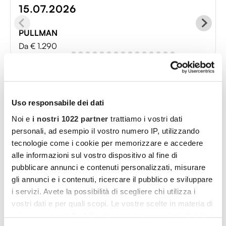
15.07.2026
PULLMAN
Da € 1.290
Itinerario
Uso responsabile dei dati
Noi e
i nostri 1022 partner
trattiamo i vostri dati
personali, ad esempio il vostro numero IP, utilizzando
tecnologie come i cookie per memorizzare e accedere
alle informazioni sul vostro dispositivo al fine di
pubblicare annunci e contenuti personalizzati, misurare
gli annunci e i contenuti, ricercare il pubblico e sviluppare
i servizi. Avete la possibilità di scegliere chi utilizza i
vostri dati e per quali scopi. Le vostre scelte in materia di
privacy sono applicabili solo su questa proprietà digitale