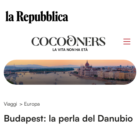
Clos
Questo sito contribuisce alla audience di
Skip
to
Men
content
LA VITA NON HA ETÀ
Viaggi
>
Europa
Budapest: la perla del Danubio