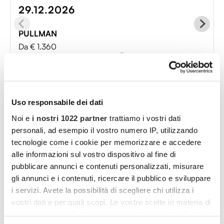
29.12.2026
PULLMAN
Da € 1.360
Itinerario
Uso responsabile dei dati
Noi e
i nostri 1022 partner
trattiamo i vostri dati
personali, ad esempio il vostro numero IP, utilizzando
tecnologie come i cookie per memorizzare e accedere
alle informazioni sul vostro dispositivo al fine di
pubblicare annunci e contenuti personalizzati, misurare
gli annunci e i contenuti, ricercare il pubblico e sviluppare
i servizi. Avete la possibilità di scegliere chi utilizza i
vostri dati e per quali scopi. Le vostre scelte in materia di
privacy sono applicabili solo su questa proprietà digitale