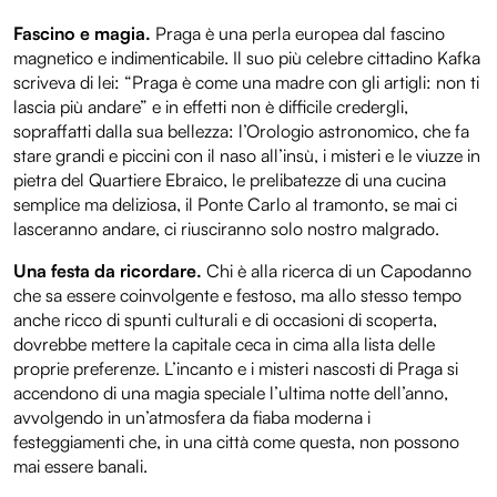
Fascino e magia.
Praga è una perla europea dal fascino
magnetico e indimenticabile. Il suo più celebre cittadino Kafka
scriveva di lei: “Praga è come una madre con gli artigli: non ti
lascia più andare” e in effetti non è difficile credergli,
sopraffatti dalla sua bellezza: l’Orologio astronomico, che fa
stare grandi e piccini con il naso all’insù, i misteri e le viuzze in
pietra del Quartiere Ebraico, le prelibatezze di una cucina
semplice ma deliziosa, il Ponte Carlo al tramonto, se mai ci
lasceranno andare, ci riusciranno solo nostro malgrado.
Una festa da ricordare.
Chi è alla ricerca di un Capodanno
che sa essere coinvolgente e festoso, ma allo stesso tempo
anche ricco di spunti culturali e di occasioni di scoperta,
dovrebbe mettere la capitale ceca in cima alla lista delle
proprie preferenze. L’incanto e i misteri nascosti di Praga si
accendono di una magia speciale l’ultima notte dell’anno,
avvolgendo in un’atmosfera da fiaba moderna i
festeggiamenti che, in una città come questa, non possono
mai essere banali.