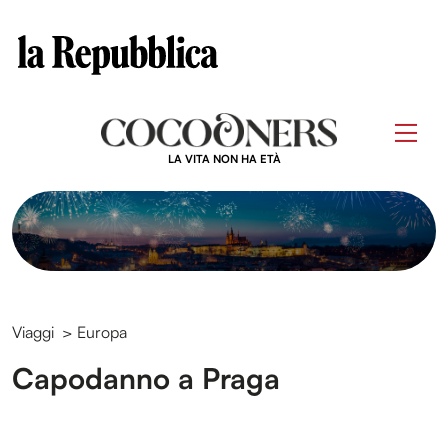
Clos
Questo sito contribuisce alla audience di
Skip
to
Men
content
LA VITA NON HA ETÀ
Viaggi
>
Europa
Capodanno a Praga