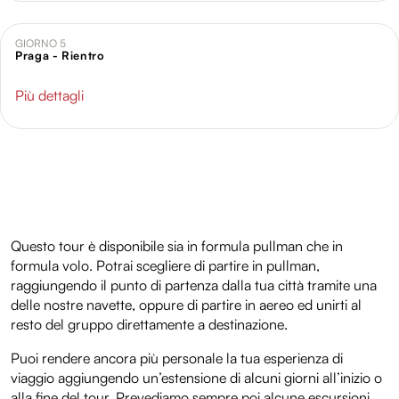
analizzare il nostro traffico. Condividiamo inoltre
informazioni sul modo in cui utilizzi il nostro sito con i
GIORNO 5
Praga - Rientro
nostri partner che si occupano di analisi dei dati web,
pubblicità e social media, i quali potrebbero combinarle
Più dettagli
con altre informazioni che hai fornito loro o che hanno
raccolto dal tuo utilizzo dei loro servizi.
Questo tour è disponibile sia in formula pullman che in
formula volo. Potrai scegliere di partire in pullman,
raggiungendo il punto di partenza dalla tua città tramite una
delle nostre navette, oppure di partire in aereo ed unirti al
resto del gruppo direttamente a destinazione.
Puoi rendere ancora più personale la tua esperienza di
viaggio aggiungendo un’estensione di alcuni giorni all’inizio o
alla fine del tour. Prevediamo sempre poi alcune escursioni