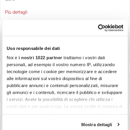
Più dettagli
GIORNO 3
Quito - Laguna di Quilotoa - Baños
Uso responsabile dei dati
Più dettagli
Noi e
i nostri 1022 partner
trattiamo i vostri dati
personali, ad esempio il vostro numero IP, utilizzando
tecnologie come i cookie per memorizzare e accedere
alle informazioni sul vostro dispositivo al fine di
GIORNO 4
Baños - Riobamba
pubblicare annunci e contenuti personalizzati, misurare
gli annunci e i contenuti, ricercare il pubblico e sviluppare
Più dettagli
i servizi. Avete la possibilità di scegliere chi utilizza i
vostri dati e per quali scopi. Le vostre scelte in materia di
privacy sono applicabili solo su questa proprietà digitale
GIORNO 5
in cui avete effettuato le vostre scelte. È possibile
Riobamba - Treno "Nariz del Diablo" - Cuenca
Mostra dettagli
modificare o revocare il proprio consenso in qualsiasi