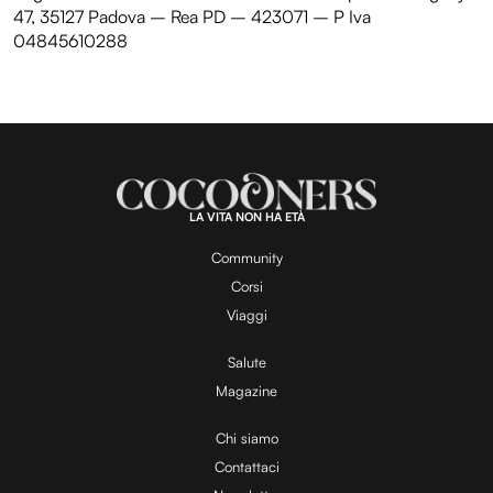
47, 35127 Padova – Rea PD – 423071 – P Iva
04845610288
LA VITA NON HA ETÀ
Community
Corsi
Viaggi
Salute
Magazine
Chi siamo
Contattaci