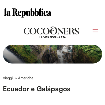
Clos
Questo sito contribuisce alla audience di
Skip
to
Men
content
LA VITA NON HA ETÀ
Viaggi
>
Americhe
Ecuador e Galápagos