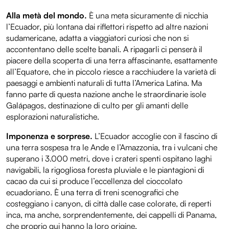
Alla metà del mondo.
È una meta sicuramente di nicchia
l’Ecuador, più lontana dai riflettori rispetto ad altre nazioni
sudamericane, adatta a viaggiatori curiosi che non si
accontentano delle scelte banali. A ripagarli ci penserà il
piacere della scoperta di una terra affascinante, esattamente
all’Equatore, che in piccolo riesce a racchiudere la varietà di
paesaggi e ambienti naturali di tutta l’America Latina. Ma
fanno parte di questa nazione anche le straordinarie isole
Galápagos, destinazione di culto per gli amanti delle
esplorazioni naturalistiche.
Imponenza e sorprese.
L’Ecuador accoglie con il fascino di
una terra sospesa tra le Ande e l’Amazzonia, tra i vulcani che
superano i 3.000 metri, dove i crateri spenti ospitano laghi
navigabili, la rigogliosa foresta pluviale e le piantagioni di
cacao da cui si produce l’eccellenza del cioccolato
ecuadoriano. È una terra di treni scenografici che
costeggiano i canyon, di città dalle case colorate, di reperti
inca, ma anche, sorprendentemente, dei cappelli di Panama,
che proprio qui hanno la loro origine.