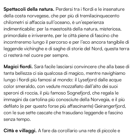
Spettacoli della natura.
Perdersi tra i fiordi e le insenature
della costa norvegese, che per più di tremilacinquecento
chilometri si affaccia sull’oceano, è un’esperienza
indimenticabile: per la maestosità della natura, misteriosa,
primordiale e irriverente, per le città piene di fascino che
incontreremo lungo il percorso e per l’eco ancora tangibile di
leggende vichinghe e di saghe di storie del Nord, questa terra
ci resterà nel cuore per sempre.
Magici fiordi.
Sarà facile lasciarsi convincere che alla base di
tanta bellezza ci sia qualcosa di magico, mentre navighiamo
lungo i fiordi più famosi al mondo: il Lysefjord dalle acque
color smeraldo, con vedute mozzafiato dall’alto dei suoi
speroni di roccia, il più famoso Sognefjord, che regala le
immagini da cartolina più conosciute della Norvegia, e il più
defilato (e per questo forse più affascinante) Geirangerfjord,
con le sue sette cascate che trasudano leggende e fascino
senza tempo.
Città e villaggi.
A fare da corollario una rete di piccole e