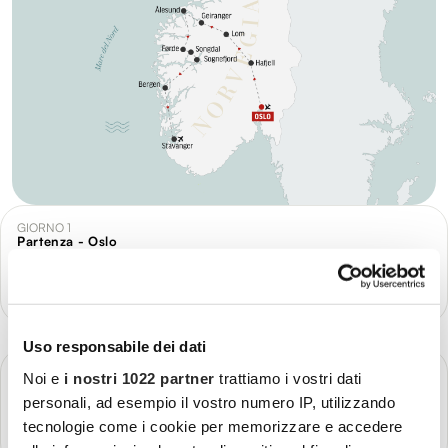
GIORNO 1
Partenza - Oslo
Più dettagli
Uso responsabile dei dati
GIORNO 2
Noi e
i nostri 1022 partner
trattiamo i vostri dati
Oslo - Regione Oppland
personali, ad esempio il vostro numero IP, utilizzando
tecnologie come i cookie per memorizzare e accedere
Più dettagli