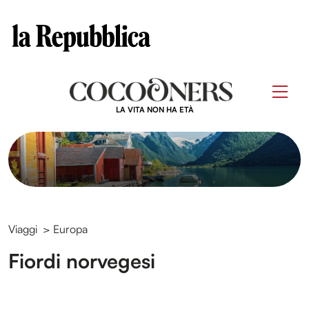
Clos
Questo sito contribuisce alla audience di
Skip
to
Men
content
LA VITA NON HA ETÀ
Viaggi
>
Europa
Fiordi norvegesi