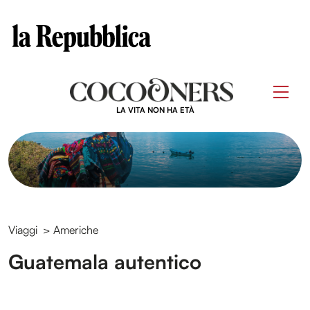
Clos
Questo sito contribuisce alla audience di
Skip
to
Men
content
LA VITA NON HA ETÀ
Viaggi
>
Americhe
Guatemala autentico