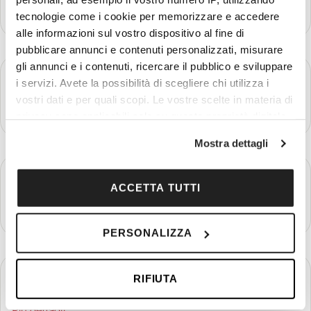
Più dettagli
tecnologie come i cookie per memorizzare e accedere
alle informazioni sul vostro dispositivo al fine di
pubblicare annunci e contenuti personalizzati, misurare
gli annunci e i contenuti, ricercare il pubblico e sviluppare
GIORNO 3
Lago Atitlán - San Juan Laguna - Antigua
i servizi. Avete la possibilità di scegliere chi utilizza i
vostri dati e per quali scopi. Le vostre scelte in materia di
Più dettagli
privacy sono applicabili solo su questa proprietà digitale
in cui avete effettuato le vostre scelte. È possibile
Mostra dettagli
modificare o revocare il proprio consenso in qualsiasi
momento dalla Dichiarazione sui cookie o facendo clic
GIORNO 4
Volcán Acatenango - Antigua
sull'icona di attivazione della privacy.
ACCETTA TUTTI
Più dettagli
Con il tuo consenso, vorremmo anche:
PERSONALIZZA
raccogliere informazioni sulla tua posizione
geografica, con un'approssimazione di qualche
metro,
GIORNO 5
RIFIUTA
Antigua
Identificare il tuo dispositivo, scansionandolo
attivamente alla ricerca di caratteristiche specifiche
Più dettagli