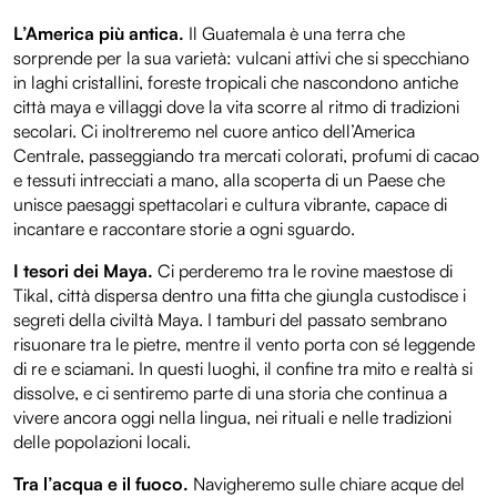
L’America più antica.
Il Guatemala è una terra che
sorprende per la sua varietà: vulcani attivi che si specchiano
in laghi cristallini, foreste tropicali che nascondono antiche
città maya e villaggi dove la vita scorre al ritmo di tradizioni
secolari. Ci inoltreremo nel cuore antico dell’America
Centrale, passeggiando tra mercati colorati, profumi di cacao
e tessuti intrecciati a mano, alla scoperta di un Paese che
unisce paesaggi spettacolari e cultura vibrante, capace di
incantare e raccontare storie a ogni sguardo.
I tesori dei Maya.
Ci perderemo tra le rovine maestose di
Tikal, città dispersa dentro una fitta che giungla custodisce i
segreti della civiltà Maya. I tamburi del passato sembrano
risuonare tra le pietre, mentre il vento porta con sé leggende
di re e sciamani. In questi luoghi, il confine tra mito e realtà si
dissolve, e ci sentiremo parte di una storia che continua a
vivere ancora oggi nella lingua, nei rituali e nelle tradizioni
delle popolazioni locali.
Tra l’acqua e il fuoco.
Navigheremo sulle chiare acque del