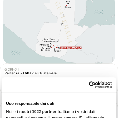
GIORNO 1
Partenza - Città del Guatemala
Più dettagli
Uso responsabile dei dati
GIORNO 2
Città del Guatemala - Chichicastenango - Lago Atitlán
Noi e
i nostri 1022 partner
trattiamo i vostri dati
personali, ad esempio il vostro numero IP, utilizzando