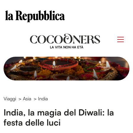
Clos
Questo sito contribuisce alla audience di
Skip
to
Men
content
LA VITA NON HA ETÀ
Viaggi
>
Asia
>
India
India, la magia del Diwali: la
festa delle luci