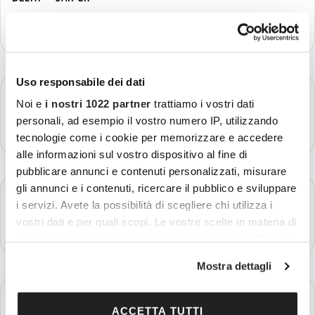
Più dettagli
Uso responsabile dei dati
Giorno 4
JAIPUR
Noi e
i nostri 1022 partner
trattiamo i vostri dati
personali, ad esempio il vostro numero IP, utilizzando
Più dettagli
tecnologie come i cookie per memorizzare e accedere
alle informazioni sul vostro dispositivo al fine di
pubblicare annunci e contenuti personalizzati, misurare
gli annunci e i contenuti, ricercare il pubblico e sviluppare
Giorno 5
JAIPUR – AGRA
i servizi. Avete la possibilità di scegliere chi utilizza i
vostri dati e per quali scopi. Le vostre scelte in materia di
Più dettagli
privacy sono applicabili solo su questa proprietà digitale
in cui avete effettuato le vostre scelte. È possibile
Mostra dettagli
modificare o revocare il proprio consenso in qualsiasi
momento dalla Dichiarazione sui cookie o facendo clic
Giorno 6
AGRA
sull'icona di attivazione della privacy.
ACCETTA TUTTI