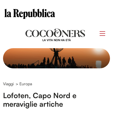
Clos
Questo sito contribuisce alla audience di
Skip
to
Men
content
LA VITA NON HA ETÀ
Viaggi
>
Europa
Lofoten, Capo Nord e
meraviglie artiche