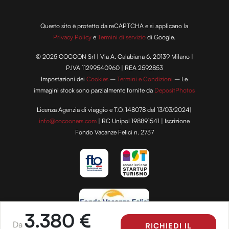
Questo sito è protetto da reCAPTCHA e si applicano la
Privacy Policy
e
Termini di servizio
di Google.
© 2025 COCOON Srl | Via A. Calabiana 6, 20139 Milano |
P.IVA 11299540960 | REA 2592853
Impostazioni dei
Cookies
–
Termini e Condizioni
– Le
immagini stock sono parzialmente fornite da
DepositPhotos
Licenza Agenzia di viaggio e T.O. 148078 del 13/03/2024|
info@cocooners.com
| RC Unipol 198891541 | Iscrizione
Fondo Vacanze Felici n. 2737
3.380 €
Da
RICHIEDI IL