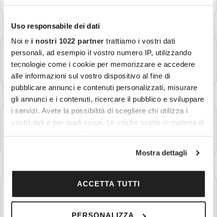
Più dettagli
Uso responsabile dei dati
Noi e
i nostri 1022 partner
trattiamo i vostri dati
GIORNO 2
Bodø - Isole Lofoten
personali, ad esempio il vostro numero IP, utilizzando
tecnologie come i cookie per memorizzare e accedere
Più dettagli
alle informazioni sul vostro dispositivo al fine di
pubblicare annunci e contenuti personalizzati, misurare
gli annunci e i contenuti, ricercare il pubblico e sviluppare
i servizi. Avete la possibilità di scegliere chi utilizza i
GIORNO 3
Isole Lofoten - Harstad
vostri dati e per quali scopi. Le vostre scelte in materia di
privacy sono applicabili solo su questa proprietà digitale
Più dettagli
in cui avete effettuato le vostre scelte. È possibile
Mostra dettagli
modificare o revocare il proprio consenso in qualsiasi
momento dalla Dichiarazione sui cookie o facendo clic
sull'icona di attivazione della privacy.
GIORNO 4
ACCETTA TUTTI
Harstad - Tromsø
Con il tuo consenso, vorremmo anche:
Più dettagli
PERSONALIZZA