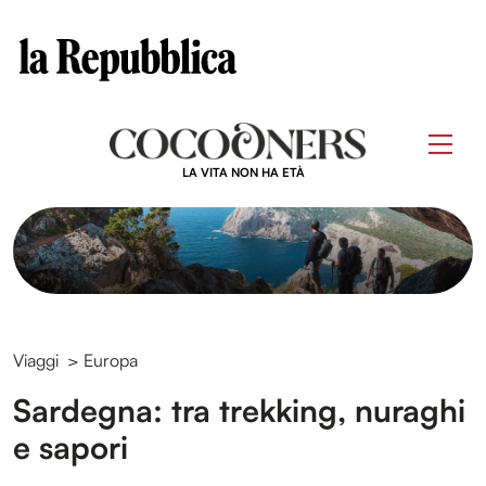
Clos
Questo sito contribuisce alla audience di
Skip
to
Men
content
LA VITA NON HA ETÀ
Viaggi
>
Europa
Sardegna: tra trekking, nuraghi
e sapori