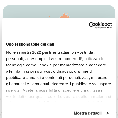
Uso responsabile dei dati
Noi e
i nostri 1022 partner
trattiamo i vostri dati
personali, ad esempio il vostro numero IP, utilizzando
tecnologie come i cookie per memorizzare e accedere
alle informazioni sul vostro dispositivo al fine di
pubblicare annunci e contenuti personalizzati, misurare
GIORNO 1
Partenza - Cagliari
gli annunci e i contenuti, ricercare il pubblico e sviluppare
i servizi. Avete la possibilità di scegliere chi utilizza i
Più dettagli
vostri dati e per quali scopi. Le vostre scelte in materia di
privacy sono applicabili solo su questa proprietà digitale
in cui avete effettuato le vostre scelte. È possibile
Mostra dettagli
modificare o revocare il proprio consenso in qualsiasi
GIORNO 2