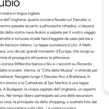
ubio
rociera in lingua inglese
ca dell’Ungheria, questa crociera fluviale sul Danubio vi
, mentre passate accanto a pittoresche cittadine,
vi lascerà
rdo della vostra nave
Avalon
e salpate per il vostro viaggio
 strette e tortuose strade fiancheggiate da case patrizie e
tile barocco italiano.
La tappa successiva è Linz
.
A Melk,
iaca, uno dei più grandi monasteri d’Europa, che sorge su
ima di proseguire attraverso la pittoresca
a
iconica
Stiftkirche
bianca e blu e
i
racconti su Riccardo
alle crociate.
Vienna
, la “Città della Musica”
vi attende
per
 bellezze
.
Navigate lungo il Danubio fino a Bratislava
, in
tro storico e la Cattedrale di San Martino
è una tappa
a.
A Budapest, la vivace capitale dell’Ungheria, un esperto
dere. Nel tempo libero partecipate ad una delle escursioni
ci
utca
, la principale via dello shopping, o scattate foto dal
ista panoramica sulla città.
La
vostra
crociera