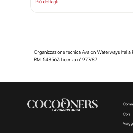
Più dettagli
Organizzazione tecnica Avalon Waterways Ital
RM-548563 Licenza n° 977/87
Comm
LA VITA NON HA ETÀ
Corsi
Viagg