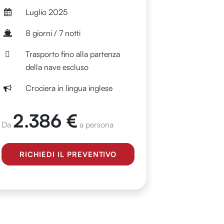
Luglio 2025
8 giorni / 7 notti
Trasporto fino alla partenza
della nave escluso
Crociera in lingua inglese
2.386 €
Da
a persona
RICHIEDI IL PREVENTIVO