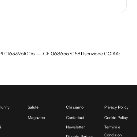
ia PI 01633961006 – CF 06865570581 Iscrizione CCIAA:
unity
Salute
Chi siamo
Privacy Policy
Magazine
Contattaci
Cookie Policy
i
Newsletter
Termini e
Condizioni
Diventa Partner