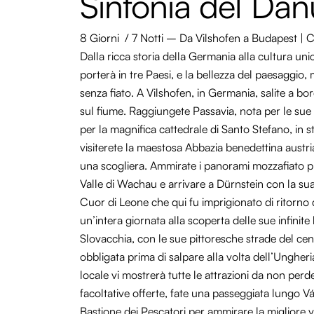
Sinfonia del Dan
8 Giorni / 7 Notti –
Da Vilshofen
a Budapest | C
Dalla ricca storia della Germania alla cultura uni
porterà in tre Paesi, e la bellezza del paesaggio
senza fiato
. A
Vilshofen
, in Germania, salite a bo
sul fiume
.
R
aggiungete
Passa
via
, nota per le sue
per la magnifica cattedrale di Santo Stefano, in s
visiterete la maestosa Abbazia benedettina austr
una scogliera. Ammirate i panorami mozzafiato pr
Valle
di
Wachau
e arrivare a
Dürnstein
con la su
Cuor di Leone che qui fu imprigionato di ritorno d
un’intera giornata alla scoperta delle sue infinite
Slovacchia, con le sue pittoresche strade del cen
obbligata
prima di salpare alla volta dell’Ungheri
locale vi mostrerà tutte le attrazioni da non per
facoltative offerte, fate una passeggiata lungo
Vá
Bastione dei Pescatori per ammirare la migliore v