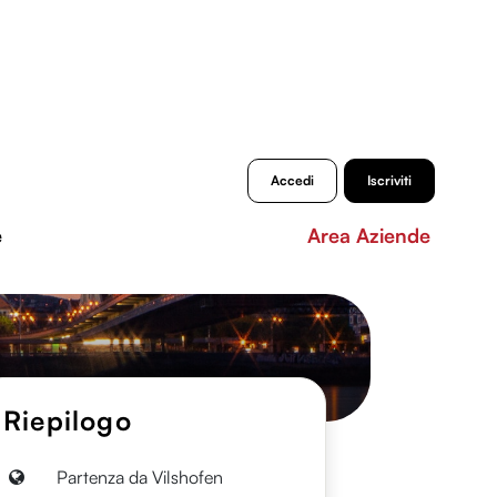
Accedi
Iscriviti
e
Area Aziende
Riepilogo
Partenza da Vilshofen