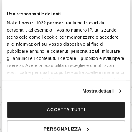
Uso responsabile dei dati
Noi e
i nostri 1022 partner
trattiamo i vostri dati
personali, ad esempio il vostro numero IP, utilizzando
tecnologie come i cookie per memorizzare e accedere
alle informazioni sul vostro dispositivo al fine di
pubblicare annunci e contenuti personalizzati, misurare
gli annunci e i contenuti, ricercare il pubblico e sviluppare
GIORNO 1
i servizi. Avete la possibilità di scegliere chi utilizza i
Partenza - Bled - Lubiana
vostri dati e per quali scopi. Le vostre scelte in materia di
privacy sono applicabili solo su questa proprietà digitale
Più dettagli
in cui avete effettuato le vostre scelte. È possibile
Mostra dettagli
modificare o revocare il proprio consenso in qualsiasi
momento dalla Dichiarazione sui cookie o facendo clic
GIORNO 2
sull'icona di attivazione della privacy.
ACCETTA TUTTI
Lubiana - Maribor - Zagabria
Con il tuo consenso, vorremmo anche:
Più dettagli
PERSONALIZZA
raccogliere informazioni sulla tua posizione