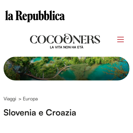
Clos
Questo sito contribuisce alla audience di
Skip
to
Men
content
LA VITA NON HA ETÀ
Viaggi
>
Europa
Slovenia e Croazia