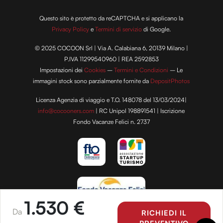
Questo sito è protetto da reCAPTCHA e si applicano la
Privacy Policy
e
Termini di servizio
di Google.
© 2025 COCOON Srl | Via A. Calabiana 6, 20139 Milano |
P.IVA 11299540960 | REA 2592853
Impostazioni dei
Cookies
–
Termini e Condizioni
– Le
immagini stock sono parzialmente fornite da
DepositPhotos
Licenza Agenzia di viaggio e T.O. 148078 del 13/03/2024|
info@cocooners.com
| RC Unipol 198891541 | Iscrizione
Fondo Vacanze Felici n. 2737
1.530 €
Da
RICHIEDI IL