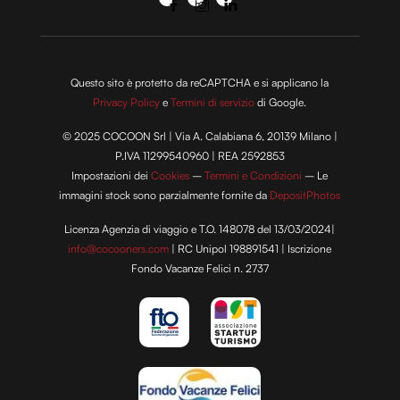
Questo sito è protetto da reCAPTCHA e si applicano la
Privacy Policy
e
Termini di servizio
di Google.
© 2025 COCOON Srl | Via A. Calabiana 6, 20139 Milano |
P.IVA 11299540960 | REA 2592853
Impostazioni dei
Cookies
–
Termini e Condizioni
– Le
immagini stock sono parzialmente fornite da
DepositPhotos
Licenza Agenzia di viaggio e T.O. 148078 del 13/03/2024|
info@cocooners.com
| RC Unipol 198891541 | Iscrizione
Fondo Vacanze Felici n. 2737