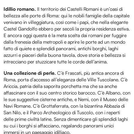
Idillio romano.
Il territorio dei Castelli Romani è un’oasi di
bellezza alle porte di Roma: qui le nobili famiglie della capitale
venivano in villeggiatura, così come i papi, che nella elegante
Castel Gandolfo ebbero per secoli la propria residenza estiva.
E ancora oggi questa è la meta scelta dai romani per fuggire
dalla frenesia della metropoli e aprire le porte ad un mondo
fatto di quiete e splendidi panorami, antichi borghi, laghi
azzurri e piaceri della buona tavola, dove storia e bellezza si
intrecciano per stuzzicare tutte le corde dell’anima.
Una collezione di perle.
C’è Frascati, più antica ancora di
Roma, porta d’accesso all’eleganza delle Ville Tuscolane. C’è
Ariccia, patria della saporita porchetta ma che sa anche
affascinare con il suo centro storico barocco. C’è Albano, con
le sue suggestive cisterne antiche, e Nemi, con il Museo delle
Navi Romane. C’è Grottaferrata, con la bizantina Abbazia di
San Nilo, e il Parco Archeologico di Tuscolo, con i reperti
delle prime civiltà latine. Senza dimenticare gli splendidi laghi
su cui i borghi si affacciano, regalando panorami unici
immersi in un paesaggio idilliaco.