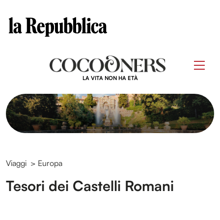
Clos
Questo sito contribuisce alla audience di
Skip
to
Men
content
LA VITA NON HA ETÀ
Viaggi
>
Europa
Tesori dei Castelli Romani