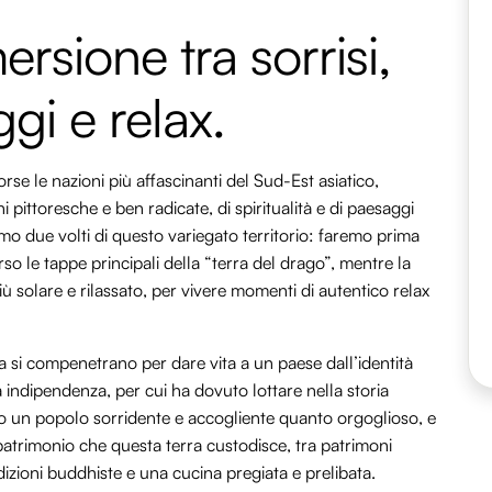
sione tra sorrisi,
ggi e relax.
se le nazioni più affascinanti del Sud-Est asiatico,
i pittoresche e ben radicate, di spiritualità e di paesaggi
mo due volti di questo variegato territorio: faremo prima
o le tappe principali della “terra del drago”, mentre la
iù solare e rilassato, per vivere momenti di autentico relax
 si compenetrano per dare vita a un paese dall’identità
ia indipendenza, per cui ha dovuto lottare nella storia
no un popolo sorridente e accogliente quanto orgoglioso, e
atrimonio che questa terra custodisce, tra patrimoni
adizioni buddhiste e una cucina pregiata e prelibata.