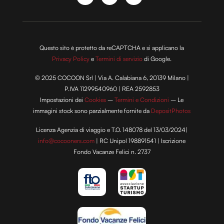
modificare o ritirare il tuo consenso in qualsiasi momento
dalla Dichiarazione sui cookie.
Utilizziamo i cookie per personalizzare contenuti ed
Questo sito è protetto da reCAPTCHA e si applicano la
annunci, per fornire funzionalità dei social media e per
Privacy Policy
e
Termini di servizio
di Google.
analizzare il nostro traffico. Condividiamo inoltre
informazioni sul modo in cui utilizzi il nostro sito con i
© 2025 COCOON Srl | Via A. Calabiana 6, 20139 Milano |
nostri partner che si occupano di analisi dei dati web,
P.IVA 11299540960 | REA 2592853
pubblicità e social media, i quali potrebbero combinarle
Impostazioni dei
Cookies
–
Termini e Condizioni
– Le
con altre informazioni che hai fornito loro o che hanno
immagini stock sono parzialmente fornite da
DepositPhotos
raccolto dal tuo utilizzo dei loro servizi.
Licenza Agenzia di viaggio e T.O. 148078 del 13/03/2024|
info@cocooners.com
| RC Unipol 198891541 | Iscrizione
Fondo Vacanze Felici n. 2737