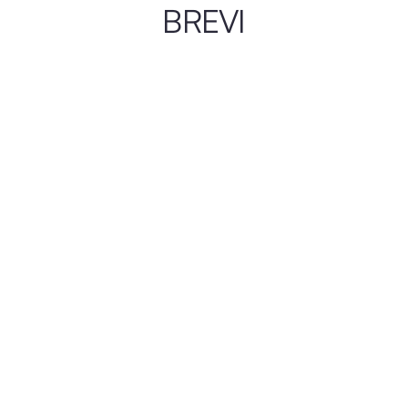
BREVI
Capodanno a Vienna