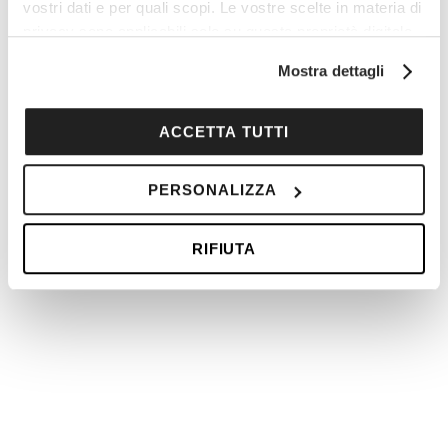
vostri dati e per quali scopi. Le vostre scelte in materia di
privacy sono applicabili solo su questa proprietà digitale
in cui avete effettuato le vostre scelte. È possibile
Giordania, tra storia e deserto
Mostra dettagli
modificare o revocare il proprio consenso in qualsiasi
momento dalla Dichiarazione sui cookie o facendo clic
sull'icona di attivazione della privacy.
ACCETTA TUTTI
Con il tuo consenso, vorremmo anche:
PERSONALIZZA
raccogliere informazioni sulla tua posizione
geografica, con un'approssimazione di qualche
RIFIUTA
metro,
Identificare il tuo dispositivo, scansionandolo
attivamente alla ricerca di caratteristiche specifiche
(impronte digitali).
Tunisia: città perdute e oasi
Approfondisci come vengono elaborati i tuoi dati personali
d’Atlante
e imposta le tue preferenze nella
sezione dettagli
. Puoi
modificare o ritirare il tuo consenso in qualsiasi momento
dalla Dichiarazione sui cookie.