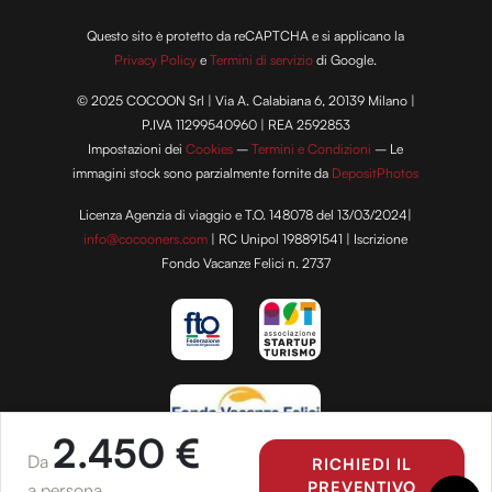
Questo sito è protetto da reCAPTCHA e si applicano la
Privacy Policy
e
Termini di servizio
di Google.
© 2025 COCOON Srl | Via A. Calabiana 6, 20139 Milano |
P.IVA 11299540960 | REA 2592853
Impostazioni dei
Cookies
–
Termini e Condizioni
– Le
immagini stock sono parzialmente fornite da
DepositPhotos
Licenza Agenzia di viaggio e T.O. 148078 del 13/03/2024|
info@cocooners.com
| RC Unipol 198891541 | Iscrizione
Fondo Vacanze Felici n. 2737
2.450 €
Da
RICHIEDI IL
PREVENTIVO
a persona