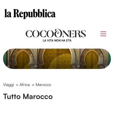
Clos
Questo sito contribuisce alla audience di
Skip
to
Men
content
LA VITA NON HA ETÀ
Viaggi
>
Africa
>
Marocco
Tutto Marocco