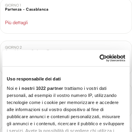
GIORNO 1
Partenza - Casablanca
Più dettagli
GIORNO 2
Casablanca - Rabat - Tangeri
Più dettagli
Uso responsabile dei dati
Noi e
i nostri 1022 partner
trattiamo i vostri dati
GIORNO 3
Chefchaouen - Tetouan - Tangeri
personali, ad esempio il vostro numero IP, utilizzando
tecnologie come i cookie per memorizzare e accedere
Più dettagli
alle informazioni sul vostro dispositivo al fine di
pubblicare annunci e contenuti personalizzati, misurare
gli annunci e i contenuti, ricercare il pubblico e sviluppare
i servizi. Avete la possibilità di scegliere chi utilizza i
GIORNO 4