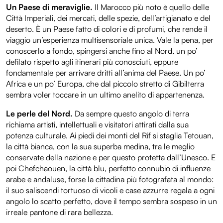
Un Paese di meraviglie.
Il Marocco più noto è quello delle
Città Imperiali, dei mercati, delle spezie, dell’artigianato e del
deserto. È un Paese fatto di colori e di profumi, che rende il
viaggio un’esperienza multisensoriale unica. Vale la pena, per
conoscerlo a fondo, spingersi anche fino al Nord, un po’
defilato rispetto agli itinerari più conosciuti, eppure
fondamentale per arrivare dritti all’anima del Paese. Un po’
Africa e un po’ Europa, che dal piccolo stretto di Gibilterra
sembra voler toccare in un ultimo anelito di appartenenza.
Le perle del Nord.
Da sempre questo angolo di terra
richiama artisti, intellettuali e visitatori attirati dalla sua
potenza culturale. Ai piedi dei monti del Rif si staglia Tetouan,
la città bianca, con la sua superba medina, tra le meglio
conservate della nazione e per questo protetta dall’Unesco. E
poi Chefchaouen, la città blu, perfetto connubio di influenze
arabe e andaluse, forse la cittadina più fotografata al mondo:
il suo saliscendi tortuoso di vicoli e case azzurre regala a ogni
angolo lo scatto perfetto, dove il tempo sembra sospeso in un
irreale pantone di rara bellezza.