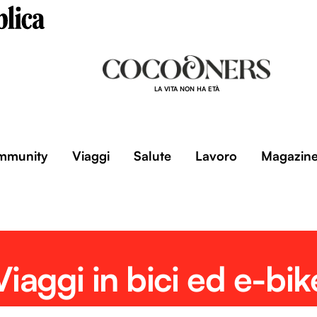
LA VITA NON HA ETÀ
mmunity
Viaggi
Salute
Lavoro
Magazin
Viaggi in bici ed e-bik