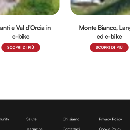
anti e Val d’Orcia in
Monte Bianco, La
e-bike
ed e-bike
SCOPRI DI PIÙ
SCOPRI DI PIÙ
unity
Salute
Chi siamo
Privacy Policy
Magazine
Contattaci
Cookie Policy