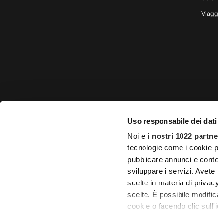
Viagg
Questo 
Uso responsabile dei dati
© 20
Noi e
i nostri 1022 partne
Impostazioni d
tecnologie come i cookie p
Licenza Agenzia di viaggio e
pubblicare annunci e conten
sviluppare i servizi. Avete l
scelte in materia di privacy
scelte. È possibile modifi
cookie o facendo clic sull'i