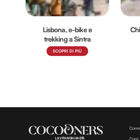
Lisbona, e-bike e
Chi
trekking a Sintra
SCOPRI DI PIÙ
Comm
LA VITA NON HA ETÀ
Corsi