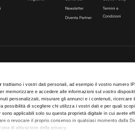
i
Newsletter
Termini e
Condizioni
Diventa Partner
sito è protetto da reCAPTCHA e si applicano la
Privacy Policy
e
Termini di servizio
di
25 COCOON Srl | Via A. Calabiana 6, 20139 Milano | P.IVA 11299540960 | REA 25
r
trattiamo i vostri dati personali, ad esempio il vostro numero IP
ei
Cookies
–
Termini e Condizioni
– Le immagini stock sono parzialmente fornite da
er memorizzare e accedere alle informazioni sul vostro dispositiv
 T.O. 148078 del 13/03/2024|
info@cocooners.com
| RC Unipol 198891541 | Iscrizione
uti personalizzati, misurare gli annunci e i contenuti, ricercare i
a possibilità di scegliere chi utilizza i vostri dati e per quali scop
 sono applicabili solo su questa proprietà digitale in cui avete eff
care o revocare il proprio consenso in qualsiasi momento dalla Di
cona di attivazione della privacy.