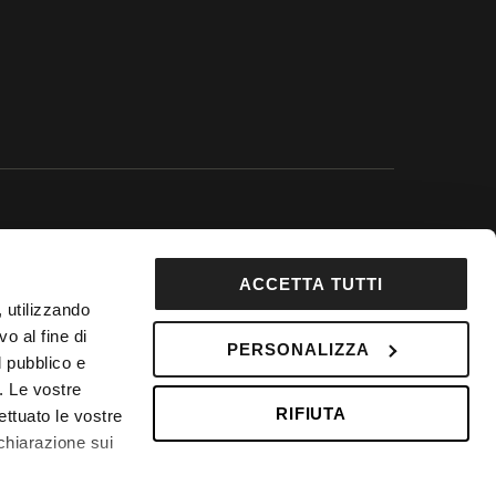
 Google.
ACCETTA TUTTI
92853
, utilizzando
DepositPhotos
o al fine di
PERSONALIZZA
 Fondo Vacanze Felici n. 2737
l pubblico e
i. Le vostre
RIFIUTA
ettuato le vostre
chiarazione sui