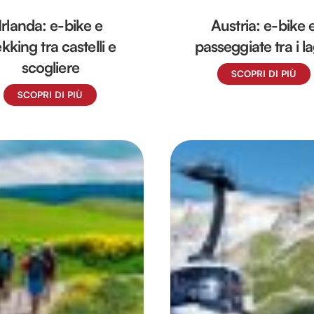
Irlanda: e-bike e
Austria: e-bike 
ekking tra castelli e
passeggiate tra i l
scogliere
SCOPRI DI PIÙ
SCOPRI DI PIÙ