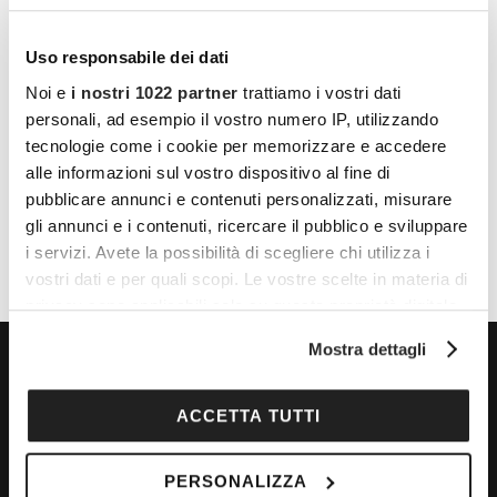
Uso responsabile dei dati
Noi e
i nostri 1022 partner
trattiamo i vostri dati
personali, ad esempio il vostro numero IP, utilizzando
tecnologie come i cookie per memorizzare e accedere
alle informazioni sul vostro dispositivo al fine di
pubblicare annunci e contenuti personalizzati, misurare
gli annunci e i contenuti, ricercare il pubblico e sviluppare
i servizi. Avete la possibilità di scegliere chi utilizza i
vostri dati e per quali scopi. Le vostre scelte in materia di
privacy sono applicabili solo su questa proprietà digitale
in cui avete effettuato le vostre scelte. È possibile
Mostra dettagli
modificare o revocare il proprio consenso in qualsiasi
momento dalla Dichiarazione sui cookie o facendo clic
sull'icona di attivazione della privacy.
ACCETTA TUTTI
LA VITA NON HA ETÀ
Community
Con il tuo consenso, vorremmo anche:
PERSONALIZZA
Corsi
raccogliere informazioni sulla tua posizione