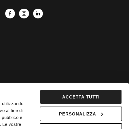
 Google.
ACCETTA TUTTI
92853
, utilizzando
DepositPhotos
o al fine di
PERSONALIZZA
 Fondo Vacanze Felici n. 2737
l pubblico e
i. Le vostre