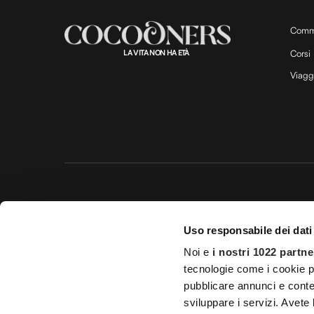
Comm
LA VITA NON HA ETÀ
Corsi
Viagg
Questo 
Uso responsabile dei dati
© 20
Noi e
i nostri 1022 partne
Impostazioni d
tecnologie come i cookie p
Licenza Agenzia di viaggio e
pubblicare annunci e conten
sviluppare i servizi. Avete l