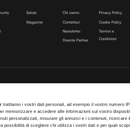
unity
Salute
Chi siamo
Privacy Policy
Magazine
Contattaci
Cookie Policy
i
Newsletter
Termini e
Condizioni
Diventa Partner
sito è protetto da reCAPTCHA e si applicano la
Privacy Policy
e
Termini di servizio
di
25 COCOON Srl | Via A. Calabiana 6, 20139 Milano | P.IVA 11299540960 | REA 25
r
trattiamo i vostri dati personali, ad esempio il vostro numero IP
ei
Cookies
–
Termini e Condizioni
– Le immagini stock sono parzialmente fornite da
er memorizzare e accedere alle informazioni sul vostro dispositiv
 T.O. 148078 del 13/03/2024|
info@cocooners.com
| RC Unipol 198891541 | Iscrizione
uti personalizzati, misurare gli annunci e i contenuti, ricercare i
a possibilità di scegliere chi utilizza i vostri dati e per quali scop