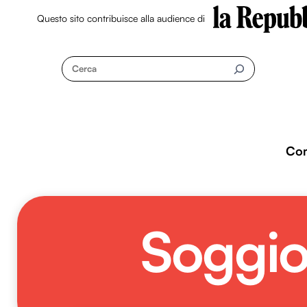
Questo sito contribuisce alla audience di
Skip
to
Cerca
content
Co
Soggior