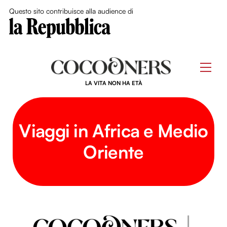
Close Me
Questo sito contribuisce alla audience di
Skip
to
Men
content
LA VITA NON HA ETÀ
Viaggi in Africa e Medio
Oriente