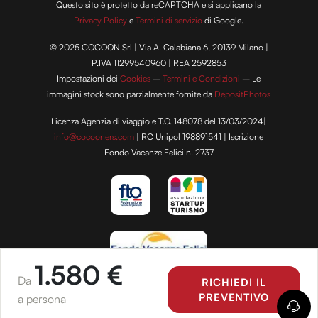
Questo sito è protetto da reCAPTCHA e si applicano la
Privacy Policy
e
Termini di servizio
di Google.
© 2025 COCOON Srl | Via A. Calabiana 6, 20139 Milano |
P.IVA 11299540960 | REA 2592853
Impostazioni dei
Cookies
–
Termini e Condizioni
– Le
immagini stock sono parzialmente fornite da
DepositPhotos
Licenza Agenzia di viaggio e T.O. 148078 del 13/03/2024|
info@cocooners.com
| RC Unipol 198891541 | Iscrizione
Fondo Vacanze Felici n. 2737
1.580 €
Da
RICHIEDI IL
PREVENTIVO
a persona