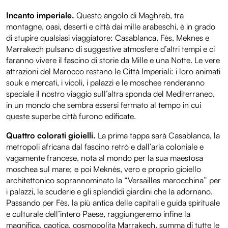
Incanto imperiale.
Questo angolo di Maghreb, tra
montagne, oasi, deserti e città dai mille arabeschi, è in grado
di stupire qualsiasi viaggiatore: Casablanca, Fès, Meknes e
Marrakech pulsano di suggestive atmosfere d’altri tempi e ci
faranno vivere il fascino di storie da Mille e una Notte. Le vere
attrazioni del Marocco restano le Città Imperiali: i loro animati
souk e mercati, i vicoli, i palazzi e le moschee renderanno
speciale il nostro viaggio sull’altra sponda del Mediterraneo,
in un mondo che sembra essersi fermato al tempo in cui
queste superbe città furono edificate.
Quattro colorati gioielli.
La prima tappa sarà Casablanca, la
metropoli africana dal fascino retrò e dall’aria coloniale e
vagamente francese, nota al mondo per la sua maestosa
moschea sul mare; e poi Meknès, vero e proprio gioiello
architettonico soprannominato la “Versailles marocchina” per
i palazzi, le scuderie e gli splendidi giardini che la adornano.
Passando per Fès, la più antica delle capitali e guida spirituale
e culturale dell’intero Paese, raggiungeremo infine la
magnifica, caotica, cosmopolita Marrakech, summa di tutte le