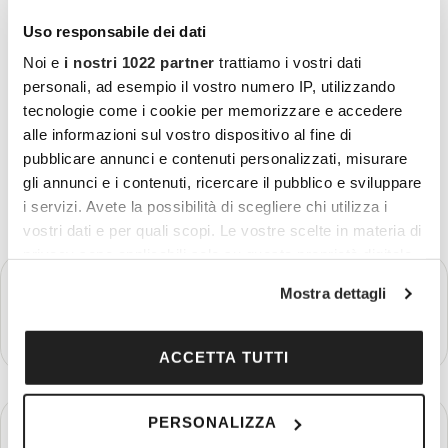
Uso responsabile dei dati
Noi e
i nostri 1022 partner
trattiamo i vostri dati
personali, ad esempio il vostro numero IP, utilizzando
tecnologie come i cookie per memorizzare e accedere
alle informazioni sul vostro dispositivo al fine di
pubblicare annunci e contenuti personalizzati, misurare
gli annunci e i contenuti, ricercare il pubblico e sviluppare
i servizi. Avete la possibilità di scegliere chi utilizza i
vostri dati e per quali scopi. Le vostre scelte in materia di
privacy sono applicabili solo su questa proprietà digitale
GIORNO 1
in cui avete effettuato le vostre scelte. È possibile
Partenza - Casablanca
Mostra dettagli
modificare o revocare il proprio consenso in qualsiasi
momento dalla Dichiarazione sui cookie o facendo clic
Più dettagli
sull'icona di attivazione della privacy.
ACCETTA TUTTI
Con il tuo consenso, vorremmo anche:
GIORNO 2
PERSONALIZZA
raccogliere informazioni sulla tua posizione
Casablanca - Meknes - Volubilis - Fès