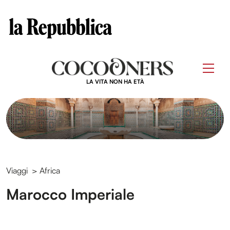
Clos
Questo sito contribuisce alla audience di
Skip
to
Men
content
LA VITA NON HA ETÀ
Viaggi
>
Africa
Marocco Imperiale