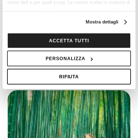
vostri dati e per quali scopi. Le vostre scelte in materia di
privacy sono applicabili solo su questa proprietà digitale
in cui avete effettuato le vostre scelte. È possibile
Mostra dettagli
modificare o revocare il proprio consenso in qualsiasi
momento dalla Dichiarazione sui cookie o facendo clic
sull'icona di attivazione della privacy.
ACCETTA TUTTI
Con il tuo consenso, vorremmo anche:
PERSONALIZZA
raccogliere informazioni sulla tua posizione
India: Triangolo d’Oro
geografica, con un'approssimazione di qualche
RIFIUTA
metro,
Identificare il tuo dispositivo, scansionandolo
attivamente alla ricerca di caratteristiche specifiche
(impronte digitali).
Approfondisci come vengono elaborati i tuoi dati personali
e imposta le tue preferenze nella
sezione dettagli
. Puoi
modificare o ritirare il tuo consenso in qualsiasi momento
dalla Dichiarazione sui cookie.