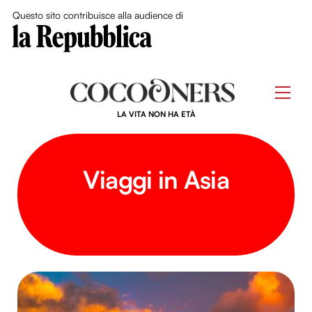
Close Me
Questo sito contribuisce alla audience di
Skip
to
Men
content
LA VITA NON HA ETÀ
Viaggi in Asia