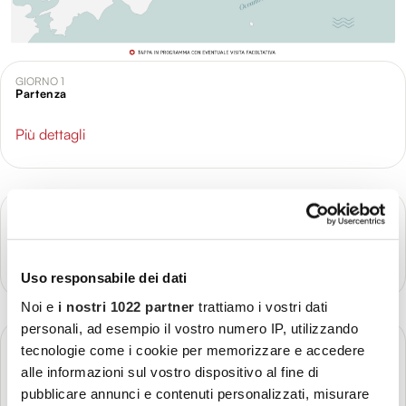
GIORNO 1
Partenza
Più dettagli
GIORNO 2
Arrivo a Tokyo
Più dettagli
Uso responsabile dei dati
Noi e
i nostri 1022 partner
trattiamo i vostri dati
personali, ad esempio il vostro numero IP, utilizzando
GIORNO 3
tecnologie come i cookie per memorizzare e accedere
Tokyo
alle informazioni sul vostro dispositivo al fine di
Più dettagli
pubblicare annunci e contenuti personalizzati, misurare