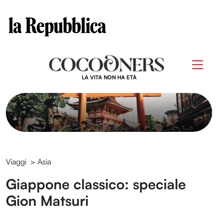
Clos
Questo sito contribuisce alla audience di
Skip
to
Men
content
LA VITA NON HA ETÀ
Viaggi
>
Asia
Giappone classico: speciale
Gion Matsuri