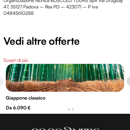
Organizzazione tecnica BOSCOLO TOURS SpA Via Uruguay
47, 35127 Padova – Rea PD – 423071 – P Iva
04845610288
Vedi altre offerte
Scopri di più
Giappone classico
Da 6.090 €