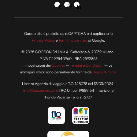
Questo sito è protetto da reCAPTCHA e si applicano la
Privacy Policy
e
Termini di servizio
di Google.
© 2025 COCOON Srl | Via A. Calabiana 6, 20139 Milano |
P.IVA 11299540960 | REA 2592853
Impostazioni dei
Cookies
–
Termini e Condizioni
– Le
immagini stock sono parzialmente fornite da
DepositPhotos
Licenza Agenzia di viaggio e T.O. 148078 del 13/03/2024|
info@cocooners.com
| RC Unipol 198891541 | Iscrizione
Fondo Vacanze Felici n. 2737