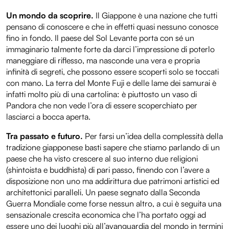
Un mondo da scoprire.
Il Giappone è una nazione che tutti
pensano di conoscere e che in effetti quasi nessuno conosce
fino in fondo. Il paese del Sol Levante porta con sé un
immaginario talmente forte da darci l’impressione di poterlo
maneggiare di riflesso, ma nasconde una vera e propria
infinità di segreti, che possono essere scoperti solo se toccati
con mano. La terra del Monte Fuji e delle lame dei samurai è
infatti molto più di una cartolina: è piuttosto un vaso di
Pandora che non vede l’ora di essere scoperchiato per
lasciarci a bocca aperta.
Tra passato e futuro.
Per farsi un’idea della complessità della
tradizione giapponese basti sapere che stiamo parlando di un
paese che ha visto crescere al suo interno due religioni
(shintoista e buddhista) di pari passo, finendo con l’avere a
disposizione non uno ma addirittura due patrimoni artistici ed
architettonici paralleli. Un paese segnato dalla Seconda
Guerra Mondiale come forse nessun altro, a cui è seguita una
sensazionale crescita economica che l’ha portato oggi ad
essere uno dei luoghi più all’avanguardia del mondo in termini