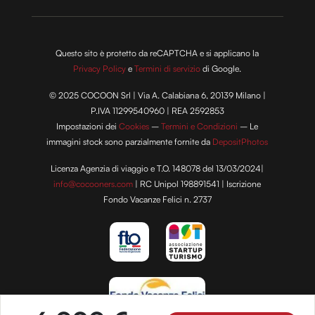
Questo sito è protetto da reCAPTCHA e si applicano la
Privacy Policy
e
Termini di servizio
di Google.
© 2025 COCOON Srl | Via A. Calabiana 6, 20139 Milano |
P.IVA 11299540960 | REA 2592853
Impostazioni dei
Cookies
–
Termini e Condizioni
– Le
immagini stock sono parzialmente fornite da
DepositPhotos
Licenza Agenzia di viaggio e T.O. 148078 del 13/03/2024|
info@cocooners.com
| RC Unipol 198891541 | Iscrizione
Fondo Vacanze Felici n. 2737