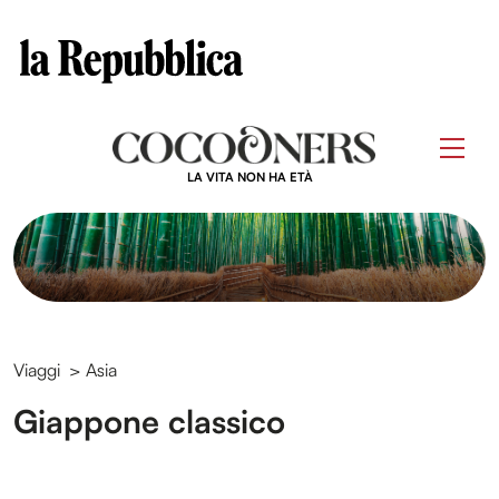
Clos
Questo sito contribuisce alla audience di
Skip
to
Men
content
LA VITA NON HA ETÀ
Viaggi
>
Asia
Giappone classico