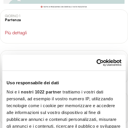
GIORNO 1
Partenza
Più dettagli
GIORNO 2
Arrivo a Tokyo
Più dettagli
Uso responsabile dei dati
Noi e
i nostri 1022 partner
trattiamo i vostri dati
GIORNO 3
personali, ad esempio il vostro numero IP, utilizzando
Tokyo
tecnologie come i cookie per memorizzare e accedere
alle informazioni sul vostro dispositivo al fine di
Più dettagli
pubblicare annunci e contenuti personalizzati, misurare
gli annunci e i contenuti, ricercare il pubblico e sviluppare